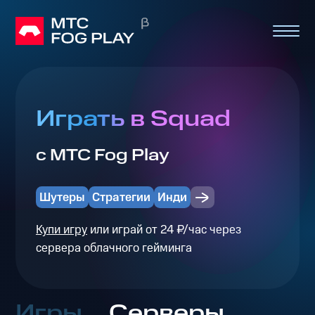
Играть в Squad
с МТС Fog Play
Шутеры
Стратегии
Инди
Купи игру
или играй от 24 ₽/час через
сервера облачного гейминга
Игры
Серверы