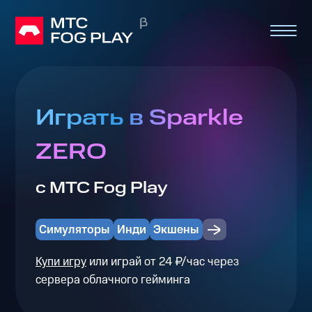
Играть в Sparkle
ZERO
с МТС Fog Play
Симуляторы
Инди
Экшены
Купи игру
или играй от 24 ₽/час через
сервера облачного гейминга