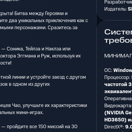
Разработчи
Издатель:
S
крыта! Битва между Героями и
ите два уникальных приключения как с
комыми персонажами. Сразитесь за
Систе
требо
 — Соника, Тейлза и Наклза или
МИНИМА
октора Эггмана и Руж, используя их
ости!
ОС:
Window
тной линии и устройте заезд с другом
Процессор:
зов в одном из других
частотой 3
эквивален
Оперативна
цев Чао, улучшьте их характеристики
Видеокарта
кальных мини-играх.
(NVIDIA G
HD3650) и
 — пройдите все 150 миссий на 30
DirectX®:
9.