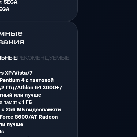
к:
SEGA
EGA
мные
вания
ЛЬНЫЕ
РЕКОМЕНДУЕМЫЕ
s XP/Vista/7
Pentium 4 с тактовой
,2 ГГц/Athlon 64 3000+/
тный или лучше
я память:
1 ГБ
:
с 256 МБ видеопамяти
eForce 8600/AT Radeon
ли лучше
0c