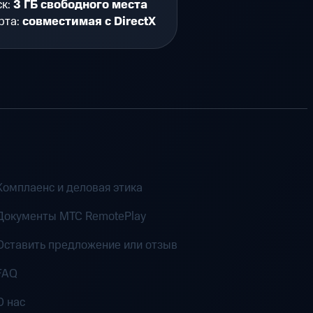
ск:
3 ГБ свободного места
рта:
совместимая с DirectX
Комплаенс и деловая этика
Документы MTC RemotePlay
Оставить предложение или отзыв
FAQ
О нас