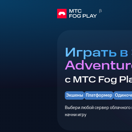
Играть в
Adventur
с МТС Fog Pl
Экшены
Платформер
Одиноч
Выбери любой сервер облачного г
начни игру