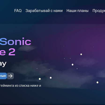
FAQ
Зарабатывай с нами
Наши планы
Проду
 Sonic
e 2
ay
ные
ейминга из списка ниже и