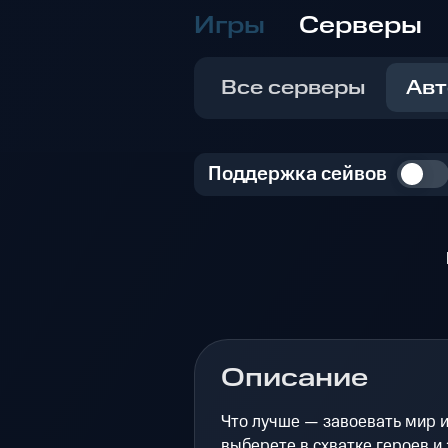
Игры
Серверы
Все серверы
Авт
Поддержка сейвов
Описание
Что лучше — завоевать мир и
выберете в схватке героев и