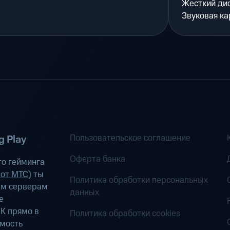
Жесткий ди
Звуковая ка
Пользовательское соглашение
 Play
Оферта банка
о гейминга
 от МТС
) ты
Политика обработки персональных
ым серверам
данных
е
К прямо в
Политика обработки cookies
имость