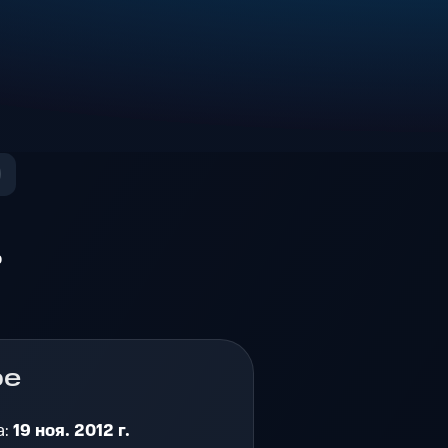
о
ре
а:
19 ноя. 2012 г.