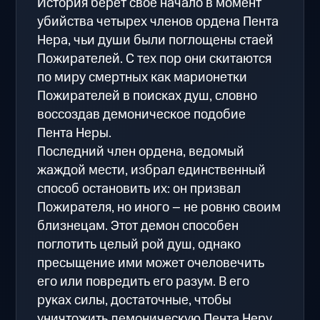
История берет свое начало в момент
убийства четырех членов ордена Пента
Нера, чьи души были поглощены стаей
Пожирателей. С тех пор они скитаются
по миру смертных как марионетки
Пожирателей в поисках душ, словно
воссоздав демоническое подобие
Пента Неры.
Последний член ордена, ведомый
жаждой мести, избрал единственный
способ остановить их: он призвал
Пожирателя, но иного – не ровню своим
близнецам. Этот демон способен
поглотить целый рой душ, однако
пресыщение ими может очеловечить
его или повредить его разум. В его
руках силы, достаточные, чтобы
уничтожить демоническую Пента Неру