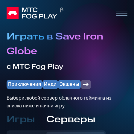
Играть в Save Iron
Globe
с МТС Fog Play
Приключения
Инди
Экшены
Выбери любой сервер облачного гейминга из
списка ниже и начни игру
Игры
Серверы