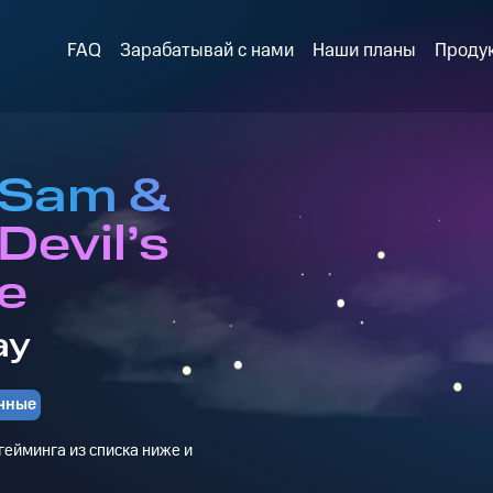
FAQ
Зарабатывай с нами
Наши планы
Проду
 Sam &
Devil’s
e
ay
чные
ейминга из списка ниже и