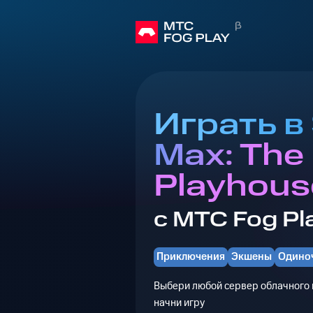
Играть в
Max: The 
Playhous
с МТС Fog Pl
Приключения
Экшены
Одино
Выбери любой сервер облачного г
начни игру