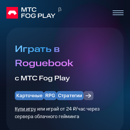
Играть в
Roguebook
с МТС Fog Play
Карточные
RPG
Стратегии
Купи игру
или играй от 24 ₽/час через
сервера облачного гейминга