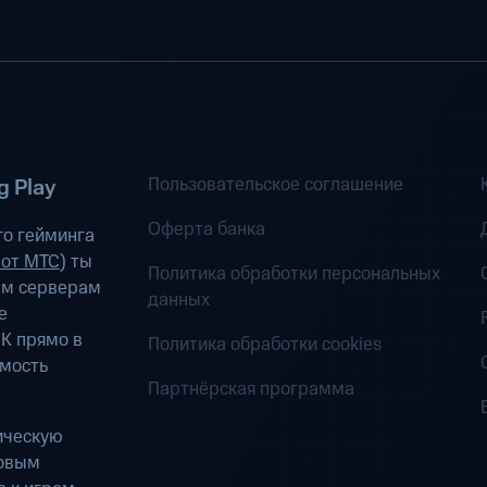
Пользовательское соглашение
 Play
Оферта банка
о гейминга
 от МТС
) ты
Политика обработки персональных
ым серверам
данных
е
К прямо в
Политика обработки cookies
имость
Партнёрская программа
ическую
ровым