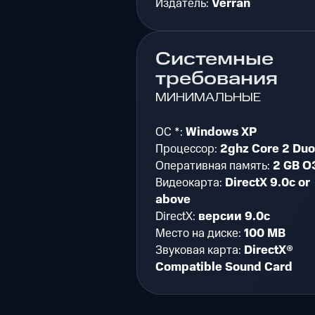
Издатель:
Verran
Системные
требования
МИНИМАЛЬНЫЕ
ОС *:
Windows XP
Процессор:
2ghz Core 2 Duo
Оперативная память:
2 GB О
Видеокарта:
DirectX 9.0c or
above
DirectX:
версии 9.0c
Место на диске:
100 MB
Звуковая карта:
DirectX®
Compatible Sound Card