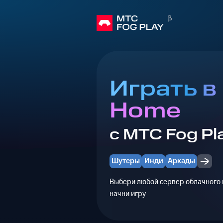
Играть в
Home
с МТС Fog Pl
Шутеры
Инди
Аркады
Выбери любой сервер облачного г
начни игру