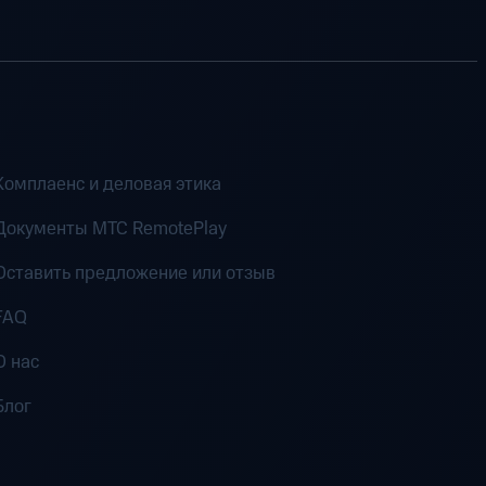
Комплаенс и деловая этика
Документы MTC RemotePlay
Оставить предложение или отзыв
FAQ
О нас
Блог