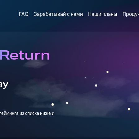
FAQ
Зарабатывай с нами
Наши планы
Проду
 Return
ay
ейминга из списка ниже и