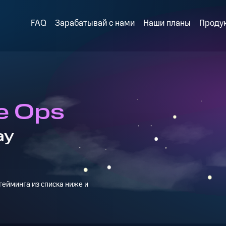
FAQ
Зарабатывай с нами
Наши планы
Проду
e Ops
ay
ейминга из списка ниже и