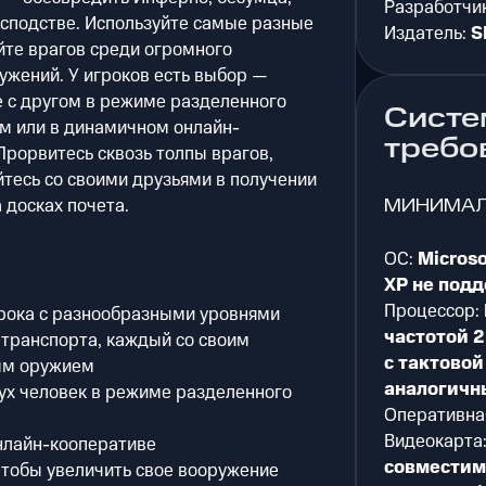
Разработчи
осподстве. Используйте самые разные
Издатель:
S
йте врагов среди огромного
ужений. У игроков есть выбор —
е с другом в режиме разделенного
Систе
м или в динамичном онлайн-
требо
Прорвитесь сквозь толпы врагов,
йтесь со своими друзьями в получении
МИНИМА
 досках почета.
ОС:
Micros
XP не под
Процессор:
грока с разнообразными уровнями
частотой 2
транспорта, каждый со своим
с тактовой
ым оружием
аналогичн
ух человек в режиме разделенного
Оперативна
Видеокарта
нлайн-кооперативе
совместима
чтобы увеличить свое вооружение