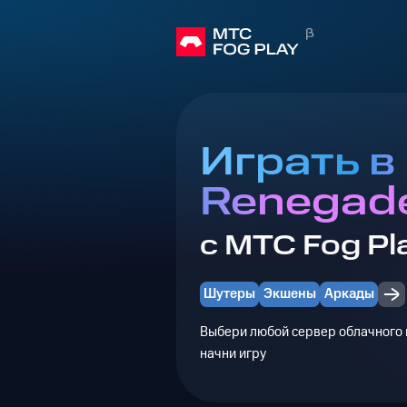
Играть в
Renegad
с МТС Fog Pl
Шутеры
Экшены
Аркады
Выбери любой сервер облачного г
начни игру