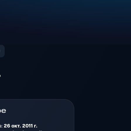
о
ре
а:
26 окт. 2011 г.