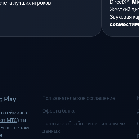
DirectX®:
Mi
очета лучших игроков
Жесткий ди
Звуковая ка
совместима
Пользовательское соглашение
 Play
Оферта банка
о гейминга
 от МТС
) ты
Политика обработки персональных
ым серверам
данных
е