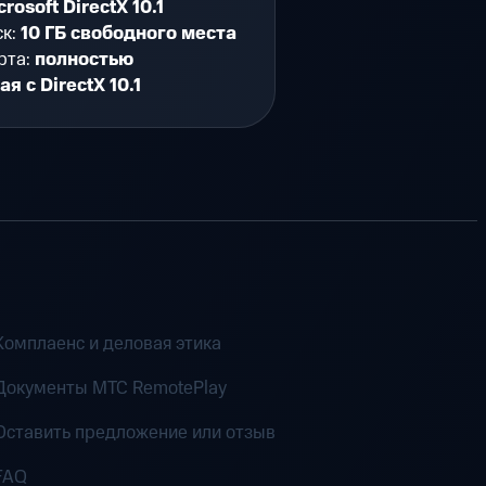
crosoft DirectX 10.1
ск:
10 ГБ свободного места
рта:
полностью
я с DirectX 10.1
Комплаенс и деловая этика
Документы MTC RemotePlay
Оставить предложение или отзыв
FAQ