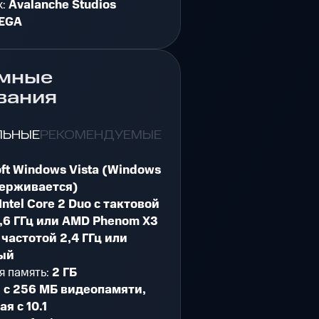
к:
Avalanche Studios
EGA
мные
вания
ЛЬНЫЕ
РЕКОМЕНДУЕМЫЕ
oft Windows Vista (Windows
держивается)
Intel Core 2 Duo с тактовой
,6 ГГц или AMD Phenom X3
 частотой 2,4 ГГц или
ый
я память:
2 ГБ
:
с 256 МБ видеопамяти,
я с 10.1