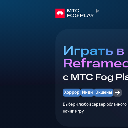
Играть в
Reframe
с МТС Fog Pl
Хоррор
Инди
Экшены
Выбери любой сервер облачного г
начни игру