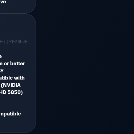
ive
ЕНДУЕМЫЕ
e
e or better
ЗУ
tible with
 (NVIDIA
 HD 5850)
mpatible