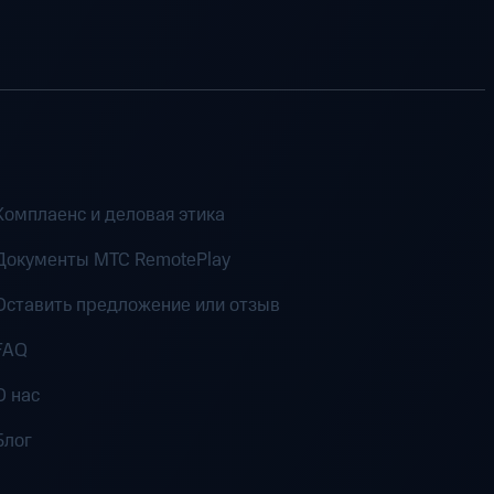
Комплаенс и деловая этика
Документы MTC RemotePlay
Оставить предложение или отзыв
FAQ
О нас
Блог