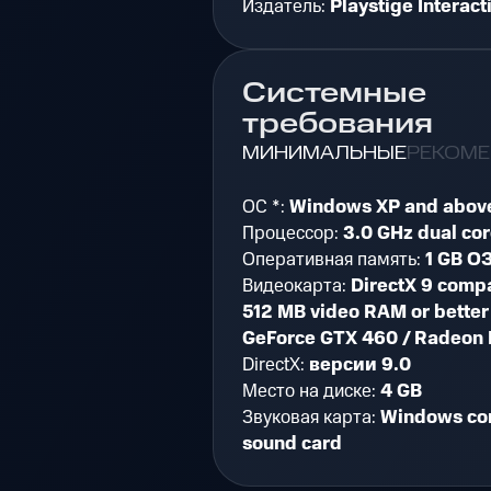
Издатель:
Playstige Interact
Системные
требования
МИНИМАЛЬНЫЕ
РЕКОМ
ОС *:
Windows XP and abov
Процессор:
3.0 GHz dual cor
Оперативная память:
1 GB О
Видеокарта:
DirectX 9 compa
512 MB video RAM or better
GeForce GTX 460 / Radeon
DirectX:
версии 9.0
Место на диске:
4 GB
Звуковая карта:
Windows co
sound card