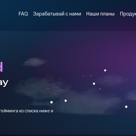
FAQ
Зарабатывай с нами
Наши планы
Проду
d
ay
ейминга из списка ниже и