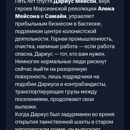
Пять лет спустя
Дариус Мейсон
, внук
героев Марсианской революции
Алека
Мейсона
и
Самайи
, управляет
прибыльным бизнесом в Бастионе,
подземном центре колонистской
деятельности. Горная промышленность,
очистка, наемные работа — если работа
опасна, Дариус — тот, кто вам нужен.
Немногие нормальные люди рискнут
сейчас выйти на разоренную
поверхность, лишь подрядчики на
подобии Дариуса и контрабандисты,
транспортирующие грузы между
поселениями, продолжают свои
вылазки.
Когда Дариус был задурманен во время
открытия таинственной шахты в старом
мародерском храме, он выпускает