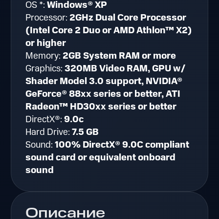
OS *:
Windows® XP
Processor:
2GHz Dual Core Processor
(Intel Core 2 Duo or AMD Athlon™ X2)
or higher
Memory:
2GB System RAM or more
Graphics:
320MB Video RAM, GPU w/
Shader Model 3.0 support, NVIDIA®
GeForce® 88xx series or better, ATI
Radeon™ HD30xx series or better
DirectX®:
9.0c
Hard Drive:
7.5 GB
Sound:
100% DirectX® 9.0C compliant
sound card or equivalent onboard
sound
Описание