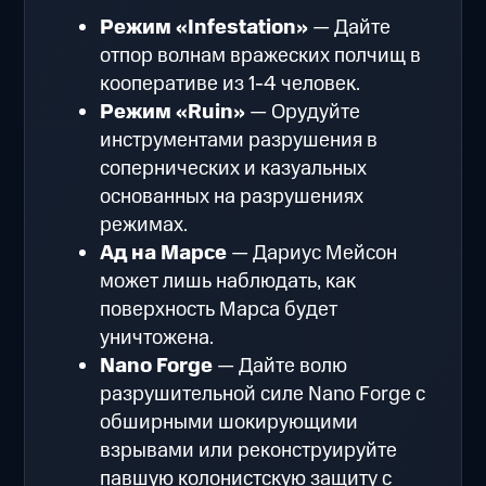
Режим «Infestation»
— Дайте
отпор волнам вражеских полчищ в
кооперативе из 1-4 человек.
Режим «Ruin»
— Орудуйте
инструментами разрушения в
сопернических и казуальных
основанных на разрушениях
режимах.
Ад на Марсе
— Дариус Мейсон
может лишь наблюдать, как
поверхность Марса будет
уничтожена.
Nano Forge
— Дайте волю
разрушительной силе Nano Forge с
обширными шокирующими
взрывами или реконструируйте
павшую колонистскую защиту с