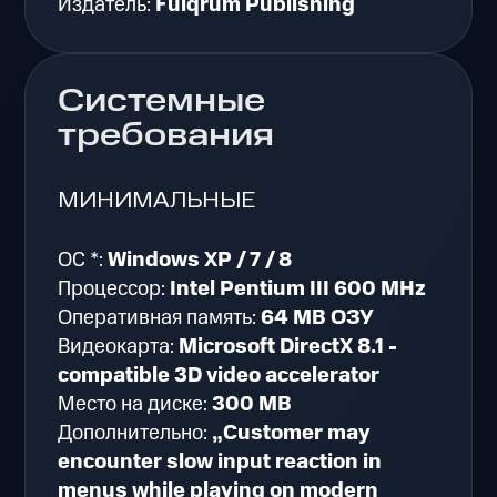
Издатель:
Fulqrum Publishing
Системные
требования
МИНИМАЛЬНЫЕ
ОС *:
Windows XP / 7 / 8
Процессор:
Intel Pentium III 600 MHz
Оперативная память:
64 MB ОЗУ
Видеокарта:
Microsoft DirectX 8.1 -
compatible 3D video accelerator
Место на диске:
300 MB
Дополнительно:
„Customer may
encounter slow input reaction in
menus while playing on modern