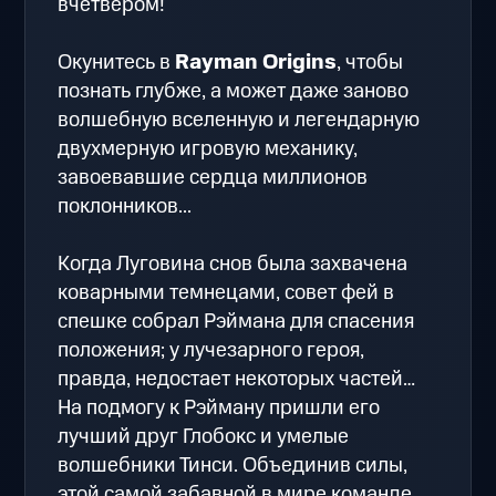
вчетвером!
Окунитесь в
Rayman Origins
, чтобы
познать глубже, а может даже заново
волшебную вселенную и легендарную
двухмерную игровую механику,
завоевавшие сердца миллионов
поклонников...
Когда Луговина снов была захвачена
коварными темнецами, совет фей в
спешке собрал Рэймана для спасения
положения; у лучезарного героя,
правда, недостает некоторых частей…
На подмогу к Рэйману пришли его
лучший друг Глобокс и умелые
волшебники Тинси. Объединив силы,
этой самой забавной в мире команде