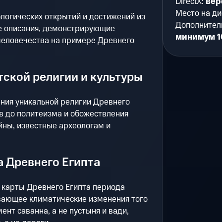
DirectX:
вер
Место на ди
логических открытий и достижений из
Дополнител
е описания, демонстрирующие
минимум 1
еловечества на примере Древнего
ской религии и культуры
ния уникальной религии Древнего
ов до политеизма и обожествления
йны, известные археологам и
 Древнего Египта
 карты Древнего Египта периода
ывающее климатические изменения того
ент саванна, а не пустыня и вади,