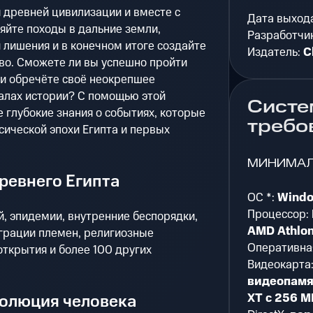
 древней цивилизации и вместе с
Дата выход
яйте походы в дальние земли,
Разработчи
лишения и в конечном итоге создайте
Издатель:
C
во. Сможете ли вы успешно пройти
ли обречёте своё неокрепшее
налах истории? С помощью этой
Систе
е глубокие знания о событиях, которые
требо
сической эпохи Египта и первых
МИНИМА
ревнего Египта
ОС *:
Windo
Процессор:
й, эпидемии, внутренние беспорядки,
AMD Athlon
грации племен, религиозные
Оперативна
ткрытия и более 100 других
Видеокарта
видеопамя
XT с 256 
волюция человека