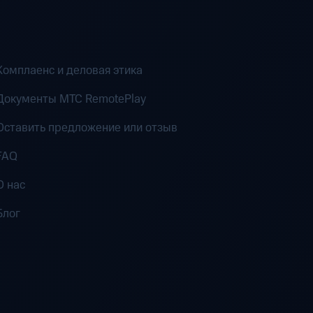
Комплаенс и деловая этика
Документы MTC RemotePlay
Оставить предложение или отзыв
FAQ
О нас
Блог