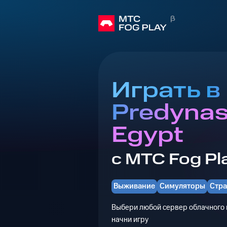
Играть в
Predynas
Egypt
с МТС Fog Pl
Выживание
Симуляторы
Стра
Выбери любой сервер облачного г
начни игру