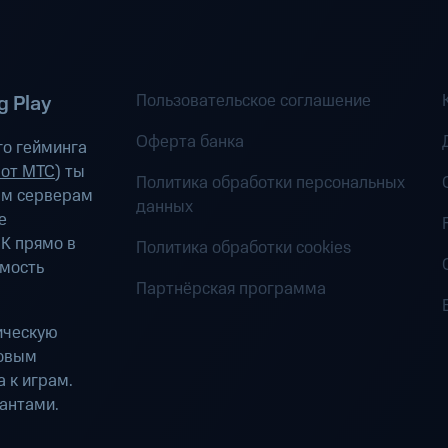
Пользовательское соглашение
 Play
Оферта банка
о гейминга
 от МТС
) ты
Политика обработки персональных
ым серверам
данных
е
К прямо в
Политика обработки cookies
имость
Партнёрская программа
ическую
ровым
 к играм.
антами.