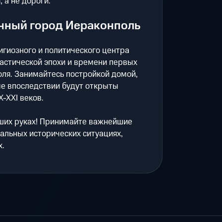
 а не дороги.
нный город Иераконполь
гиозного и политического центра
астической эпохи и времени первых
ля. Занимайтесь постройкой домой,
ые впоследствии будут открыты
-ХХI веков.
аших руках! Принимайте важнейшие
альных исторических ситуациях,
х.