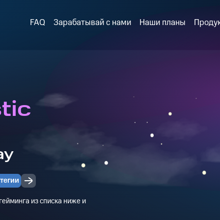
FAQ
Зарабатывай с нами
Наши планы
Проду
tic
ay
тегии
ейминга из списка ниже и