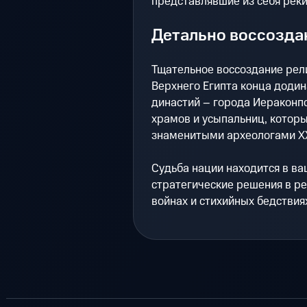
представлявшие из себя реки,
Детально воссозда
Тщательное воссоздание рели
Верхнего Египта конца додин
династий – города Иераконпо
храмов и усыпальниц, котор
знаменитыми археологами ХХ
Судьба нации находится в в
стратегические решения в ре
войнах и стихийных бедствия