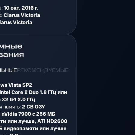
а:
10 окт. 2016 г.
к:
Clarus Victoria
larus Victoria
мные
вания
ЛЬНЫЕ
РЕКОМЕНДУЕМЫЕ
ws Vista SP2
Intel Core 2 Duo 1.8 ГГц или
 X2 64 2.0 ГГц
я память:
2 GB ОЗУ
:
nVidia 7900 с 256 МБ
ти или лучше, ATI HD2600
МБ видеопамяти или лучше