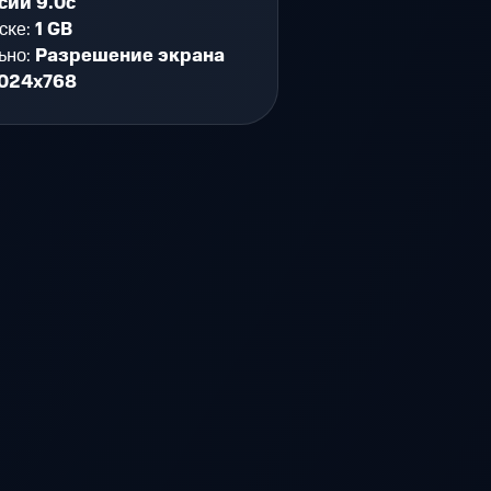
сии 9.0c
ске:
1 GB
ьно:
Разрешение экрана
024х768