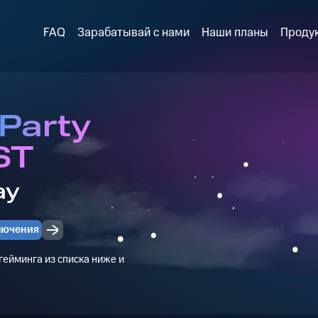
FAQ
Зарабатывай с нами
Наши планы
Проду
 Party
ST
ay
лючения
ейминга из списка ниже и