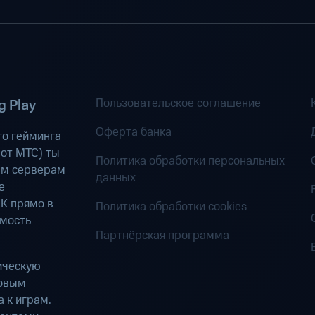
Пользовательское соглашение
 Play
Оферта банка
о гейминга
 от МТС
) ты
Политика обработки персональных
ым серверам
данных
е
К прямо в
Политика обработки cookies
имость
Партнёрская программа
ическую
ровым
 к играм.