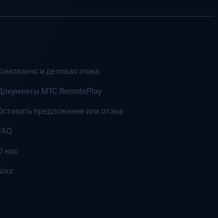
Комплаенс и деловая этика
Документы MTC RemotePlay
Оставить предложение или отзыв
FAQ
О нас
Блог