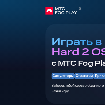
Играть в
Hard 2 O
с МТС Fog Pl
Симуляторы
Стратегии
Прик
Выбери любой сервер облачного г
начни игру