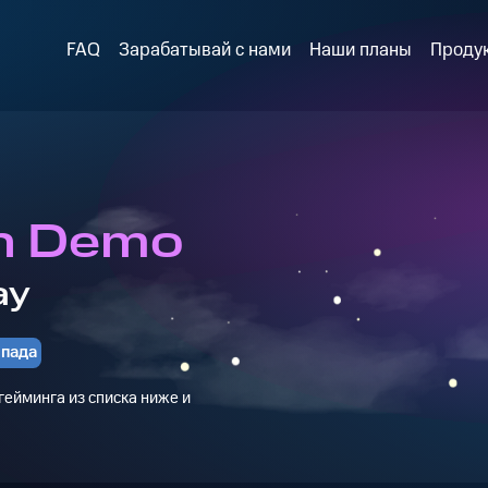
FAQ
Зарабатывай с нами
Наши планы
Проду
n Demo
ay
мпада
ейминга из списка ниже и