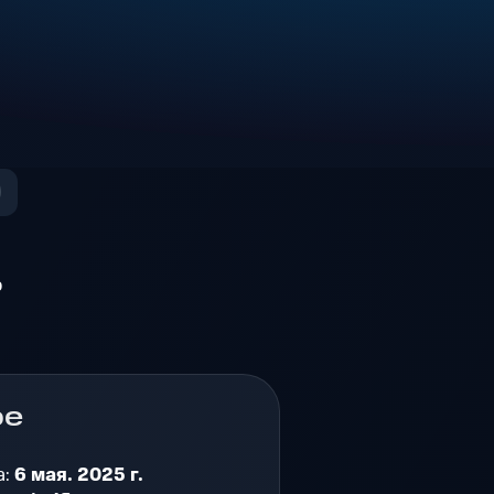
о
ре
а:
6 мая. 2025 г.