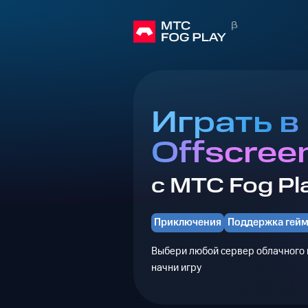
Играть в
Offscree
с МТС Fog Pl
Приключения
Поддержка гей
Выбери любой сервер облачного г
начни игру