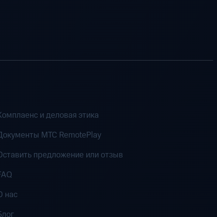
Комплаенс и деловая этика
Документы MTC RemotePlay
Оставить предложение или отзыв
FAQ
О нас
Блог