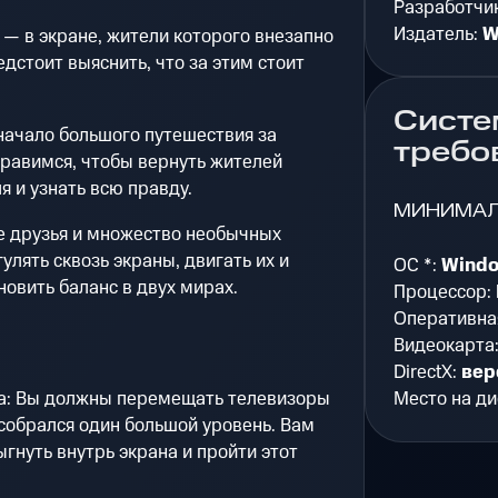
Разработчи
Издатель:
W
 — в экране, жители которого внезапно
дстоит выяснить, что за этим стоит
Систе
начало большого путешествия за
требо
правимся, чтобы вернуть жителей
я и узнать всю правду.
МИНИМА
е друзья и множество необычных
улять сквозь экраны, двигать их и
ОС *:
Windo
новить баланс в двух мирах.
Процессор:
Оперативна
Видеокарта
DirectX:
вер
Место на ди
а: Вы должны перемещать телевизоры
 собрался один большой уровень. Вам
гнуть внутрь экрана и пройти этот