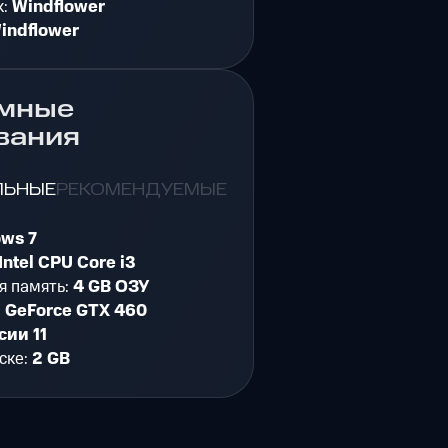
к:
Windflower
indflower
мные
вания
ЛЬНЫЕ
РЕКОМЕНДУЕМЫЕ
ws 7
Intel CPU Core i3
я память:
4 GB ОЗУ
:
GeForce GTX 460
сии 11
ске:
2 GB