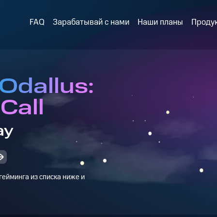
FAQ
Зарабатывай с нами
Наши планы
Проду
Odallus:
Call
ay
ейминга из списка ниже и