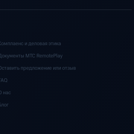
Комплаенс и деловая этика
Документы MTC RemotePlay
Оставить предложение или отзыв
FAQ
О нас
Блог