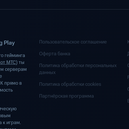
Пользовательское соглашение
 Play
Оферта банка
о гейминга
 от МТС
) ты
Политика обработки персональных
ым серверам
данных
е
К прямо в
Политика обработки cookies
имость
Партнёрская программа
ическую
ровым
 к играм.