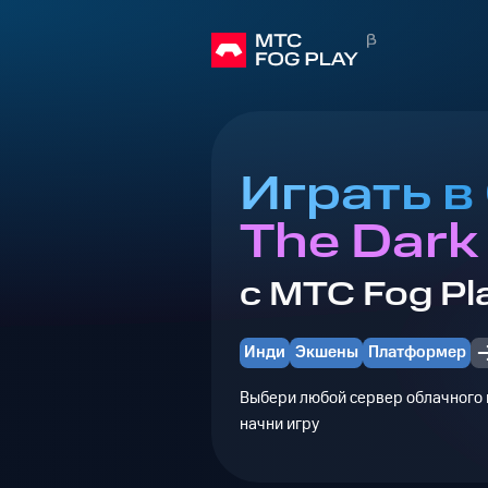
Играть в 
The Dark 
с МТС Fog Pl
Инди
Экшены
Платформер
Выбери любой сервер облачного г
начни игру