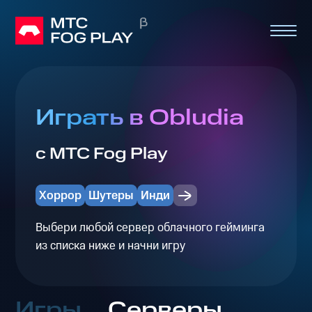
Играть в Obludia
с МТС Fog Play
Хоррор
Шутеры
Инди
Выбери любой сервер облачного гейминга
из списка ниже и начни игру
Игры
Серверы