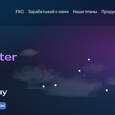
FAQ
Зарабатывай с нами
Наши планы
Проду
ter
ay
ких