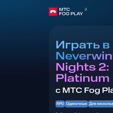
Играть в
Neverwin
Nights 2:
Platinum
с МТС Fog Pl
RPG
Одиночные
Для несколь