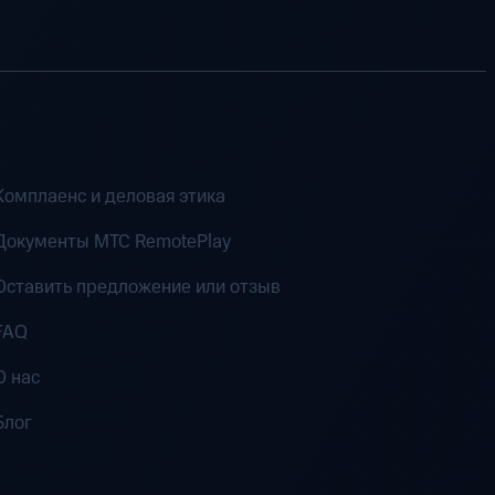
Комплаенс и деловая этика
Документы MTC RemotePlay
Оставить предложение или отзыв
FAQ
О нас
Блог