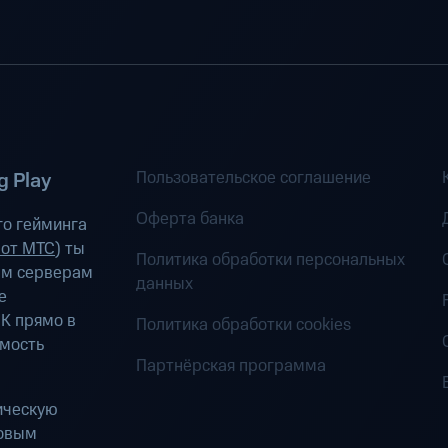
Пользовательское соглашение
 Play
Оферта банка
о гейминга
 от МТС
) ты
Политика обработки персональных
ым серверам
данных
е
К прямо в
Политика обработки cookies
имость
Партнёрская программа
ическую
ровым