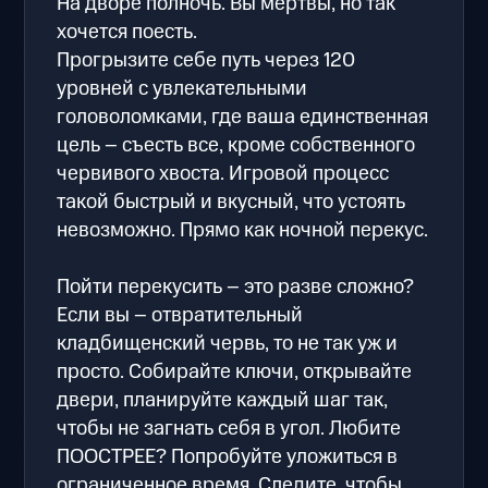
На дворе полночь. Вы мертвы, но так
хочется поесть.
Прогрызите себе путь через 120
уровней с увлекательными
головоломками, где ваша единственная
цель – съесть все, кроме собственного
червивого хвоста. Игровой процесс
такой быстрый и вкусный, что устоять
невозможно. Прямо как ночной перекус.
Пойти перекусить – это разве сложно?
Если вы – отвратительный
кладбищенский червь, то не так уж и
просто. Собирайте ключи, открывайте
двери, планируйте каждый шаг так,
чтобы не загнать себя в угол. Любите
ПООСТРЕЕ? Попробуйте уложиться в
ограниченное время. Следите, чтобы