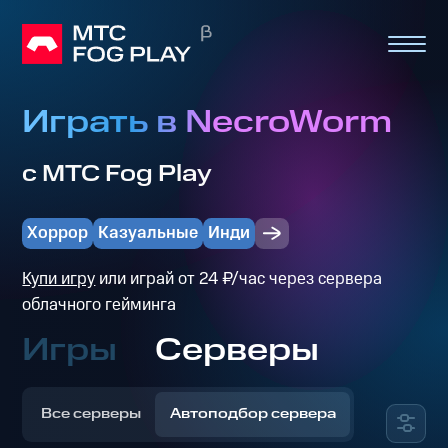
Играть в NecroWorm
с МТС Fog Play
Хоррор
Казуальные
Инди
Купи игру
или играй от 24 ₽/час через сервера
облачного гейминга
Игры
Серверы
Все серверы
Автоподбор сервера