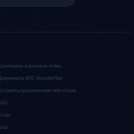
Комплаенс и деловая этика
Документы MTC RemotePlay
Оставить предложение или отзыв
FAQ
О нас
Блог