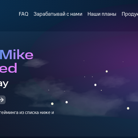
FAQ
Зарабатывай с нами
Наши планы
Проду
 Mike
ed
ay
ейминга из списка ниже и