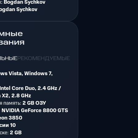
к:
Bogdan Sychkov
ogdan Sychkov
мные
вания
ЛЬНЫЕ
РЕКОМЕНДУЕМЫЕ
ws Vista, Windows 7,
Intel Core Duo, 2.4 GHz /
 X2, 2.8 GHz
я память:
2 GB ОЗУ
:
NVIDIA GeForce 8800 GTS
eon 3850
сии 10
ске:
2 GB