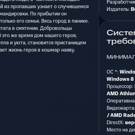
Разработчи
й из пропавших узнает о случившемся
Издатель:
B
омандировки. По прибытии он
только его семья. Весь город в панике.
штата в смятении. Добровольцы
Систе
 это же время дом нашего героя,
требо
пла и уюта, становится пристанищем
ает жизнь героя в кошмар наяву.
МИНИМА
ОС *:
Windo
Windows 8
Процессор:
AMD Athlon
Оперативна
Видеокарта
/ AMD Rad
DirectX:
вер
Место на ди