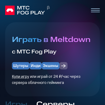
Играть в Meltdown
с МТС Fog Play
Шутеры
Инди
Экшены
Купи игру
или играй от 24 ₽/час через
сервера облачного гейминга
Игры
Серверы