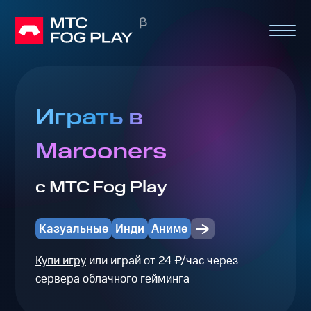
Играть в
Marooners
с МТС Fog Play
Казуальные
Инди
Аниме
Купи игру
или играй от 24 ₽/час через
сервера облачного гейминга