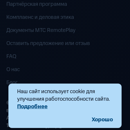
Партнёрская программа
Комплаенс и деловая этика
Документы MTC RemotePlay
Оставить предложение или отзыв
FAQ
О нас
Блог
Наш сайт использует cookie для
улучшения работоспособности сайта.
© 2026 ООО «Маркетплейс распределенных
Подробнее
вычислений». Все права защищены
Адрес: 115432, г. Москва, пр-кт Андропова, д.
Хорошо
18, к. 9 Почта:
fogplay@mts.ru