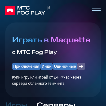
Играть в Maquette
с МТС Fog Play
Приключения
Инди
Одиночные
Купи игру
или играй от 24 ₽/час через
сервера облачного гейминга
Игры
Серверы