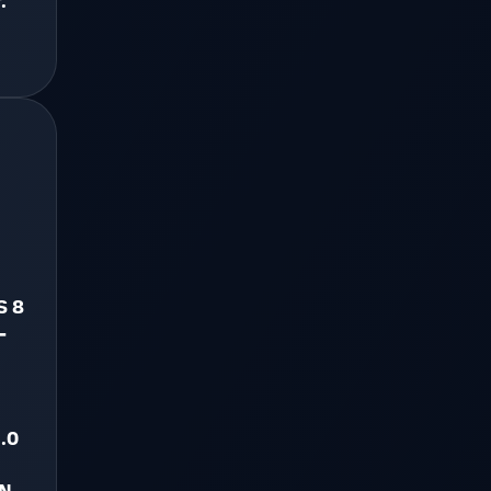
.
 8
-
.0