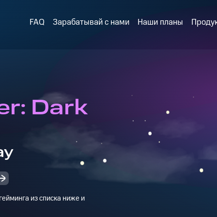
FAQ
Зарабатывай с нами
Наши планы
Проду
r: Dark
ay
ейминга из списка ниже и