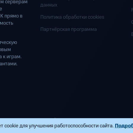
ым серверам
данных
е
К прямо в
Политика обработки cookies
имость
Партнёрская программа
ическую
ровым
 к играм.
антами.
ределенных вычислений». Все права защищены
т cookie для улучшения работоспособности сайта.
Подро
ндропова, д. 18, к. 9 Почта:
fogplay@mts.ru