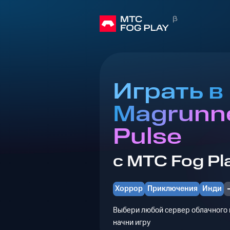
Играть в
Magrunne
Pulse
с МТС Fog Pl
Хоррор
Приключения
Инди
Выбери любой сервер облачного г
начни игру