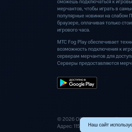
сможешь подключаться к игров
мерчантов, чтобы играть в самы
популярные новинки на слабом П
браузере, оплачивая только сто
игрового часа.
МТС Fog Play обеспечивает техн
возможность подключения к иг
серверам мерчантов для доступа
Серверы предоставляются мерч
© 2026 ООО «Маркетплейс расп
Наш сайт используе
Адрес: 115432, г. Москва, пр-кт А