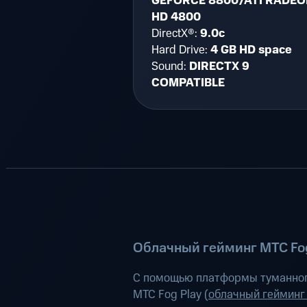
GEFORCE 8800/ATI RADE
HD 4800
DirectX®:
9.0c
Hard Drive:
4 GB HD space
Sound:
DIRECTX 9
COMPATIBLE
Облачный гейминг МТС Fog
С помощью платформы туманног
МТС Fog Play (
облачный гейминг