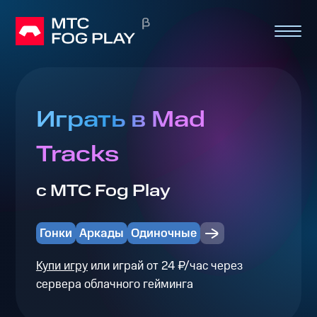
Играть в Mad
Tracks
с МТС Fog Play
Гонки
Аркады
Одиночные
Купи игру
или играй от 24 ₽/час через
сервера облачного гейминга