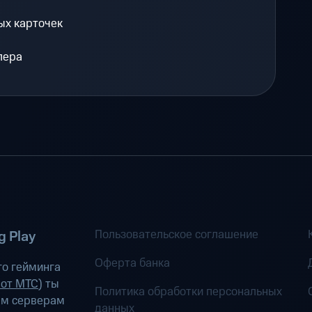
ых карточек
лера
Пользовательское соглашение
 Play
Оферта банка
о гейминга
 от МТС
) ты
Политика обработки персональных
ым серверам
данных