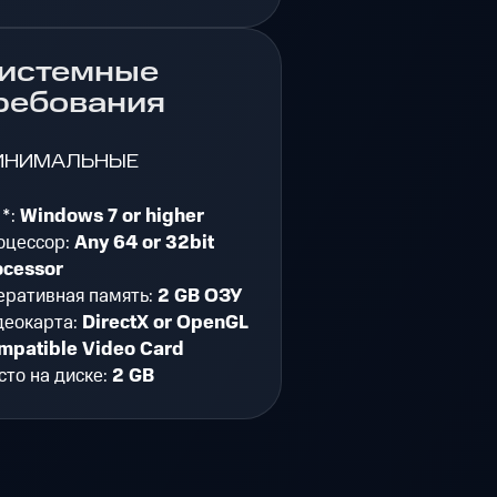
истемные
ребования
ИНИМАЛЬНЫЕ
 *:
Windows 7 or higher
оцессор:
Any 64 or 32bit
ocessor
еративная память:
2 GB ОЗУ
деокарта:
DirectX or OpenGL
mpatible Video Card
то на диске:
2 GB