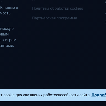
е
К прямо в
Политика обработки cookies
имость
Партнёрская программа
ическую
ровым
 к играм.
антами.
ределенных вычислений». Все права защищены
т cookie для улучшения работоспособности сайта.
Подро
ндропова, д. 18, к. 9 Почта:
fogplay@mts.ru