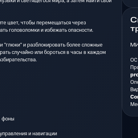
узыки и светящегося мира, а затем найти свой
С
ите цвет, чтобы перемещаться через
т
ть головоломки и избежать опасности.
М
и "глюки" и разблокировать более сложные
рать случайно или бороться в часы в каждом
азбирательства.
ОС
Пр
pr
Оп
Ви
Co
Мес
ы фоны
 управления и навигации