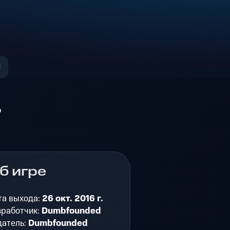
о
б игре
та выхода:
26 окт. 2016 г.
зработчик:
Dumbfounded
датель:
Dumbfounded