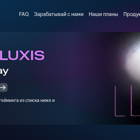
FAQ
Зарабатывай с нами
Наши планы
Проду
 LUXIS
ay
ейминга из списка ниже и