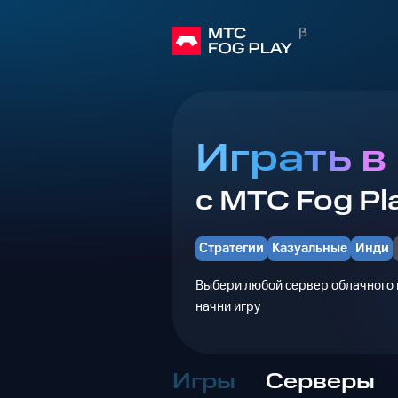
Играть в
с МТС Fog Pl
Стратегии
Казуальные
Инди
Выбери любой сервер облачного г
начни игру
Игры
Серверы