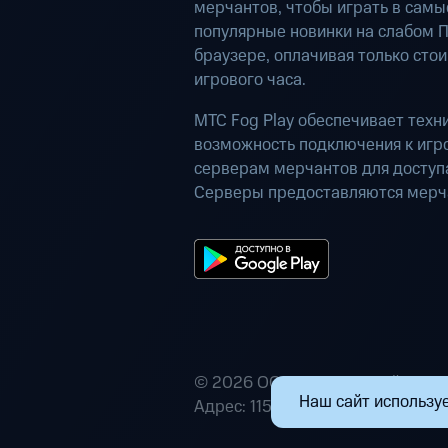
мерчантов, чтобы играть в самы
популярные новинки на слабом П
браузере, оплачивая только сто
игрового часа.
МТС Fog Play обеспечивает техн
возможность подключения к иг
серверам мерчантов для доступа
Серверы предоставляются мерч
© 2026 ООО «Маркетплейс расп
Наш сайт используе
Адрес: 115432, г. Москва, пр-кт А