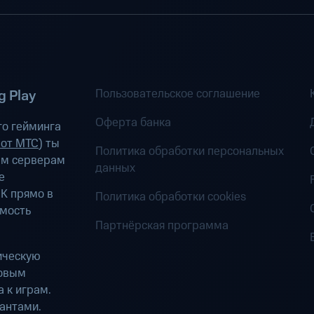
Пользовательское соглашение
 Play
Оферта банка
о гейминга
 от МТС
) ты
Политика обработки персональных
ым серверам
данных
е
К прямо в
Политика обработки cookies
имость
Партнёрская программа
ическую
ровым
 к играм.
антами.