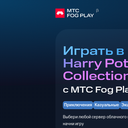
Играть в
Harry Po
Collectio
с МТС Fog Pl
Приключения
Казуальные
Эк
Выбери любой сервер облачного г
начни игру