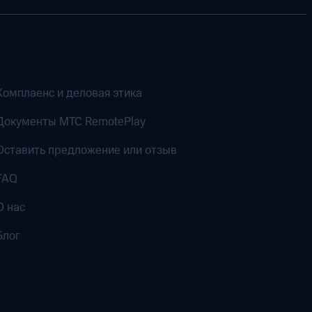
Комплаенс и деловая этика
Документы MTC RemotePlay
Оставить предложение или отзыв
FAQ
О нас
Блог