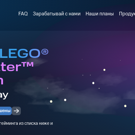
FAQ
Зарабатывай с нами
Наши планы
Проду
 LEGO®
tter™
n
ay
шены
ейминга из списка ниже и