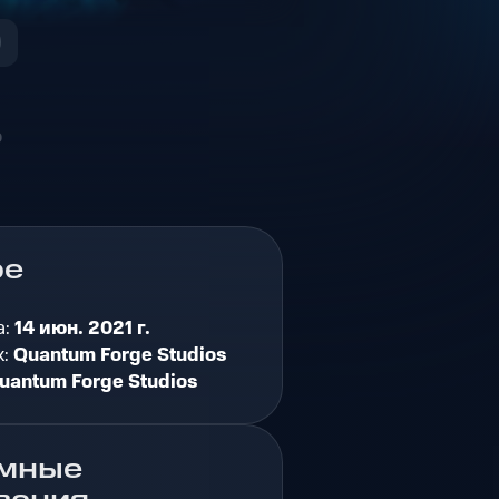
о
ре
а:
14 июн. 2021 г.
к:
Quantum Forge Studios
uantum Forge Studios
мные