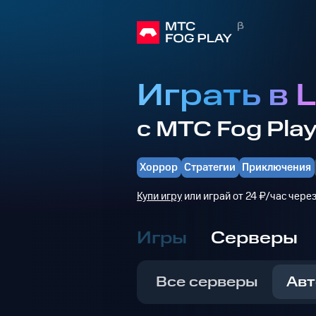
Играть в 
с МТС Fog Pla
Хоррор
Стратегии
Приключения
Купи игру
или играй от 24 ₽/час чере
Игры
Серверы
Все серверы
Авт