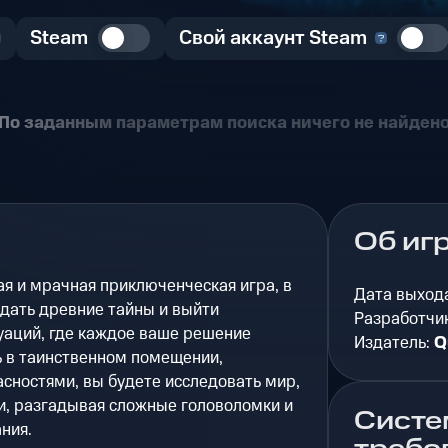
Steam
Свой аккаунт Steam
По заданным параметрам поиска ничего не найден
Об иг
ая и мрачная приключенческая игра, в
Дата выход
дать древние тайны и выйти
Разработчи
уаций, где каждое ваше решение
Издатель:
Q
ь в таинственном помещении,
сностями, вы будете исследовать мир,
и, разгадывая сложные головоломки и
Систе
ния.