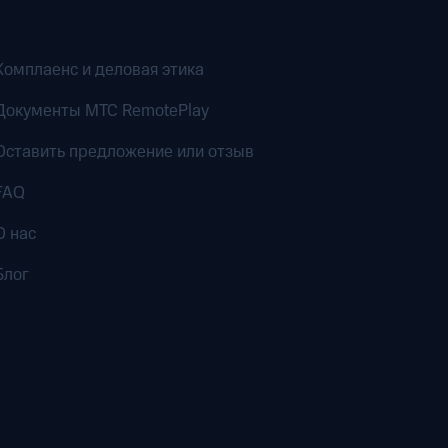
Комплаенс и деловая этика
Документы MTC RemotePlay
Оставить предложение или отзыв
FAQ
О нас
Блог