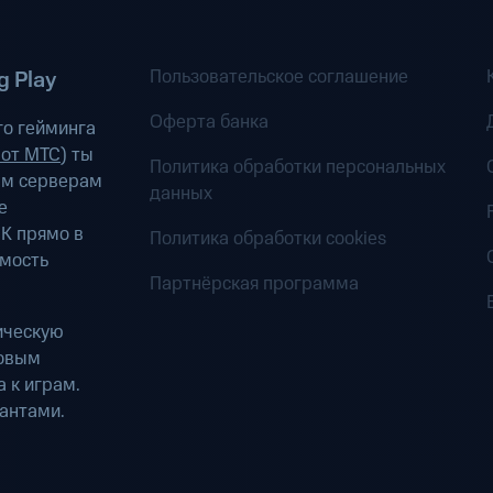
Пользовательское соглашение
 Play
Оферта банка
о гейминга
 от МТС
) ты
Политика обработки персональных
ым серверам
данных
е
К прямо в
Политика обработки cookies
имость
Партнёрская программа
ическую
ровым
 к играм.
антами.