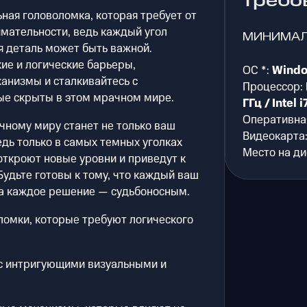
требо
ная головоломка, которая требует от
нимательности, ведь каждый угол
МИНИМА
я деталь может быть важной.
ие и логические барьеры,
ОС *:
Windo
анизмы и сталкивайтесь с
Процессор:
ые скрыты в этом мрачном мире.
ГГц / Intel
Оперативна
чному миру станет не только ваш
Видеокарта
едь только в самых темных уголках
Место на ди
откроют новые уровни и приведут к
удьте готовы к тому, что каждый ваш
 а каждое решение — судьбоносным.
омки, которые требуют логического
с интригующими визуальными и