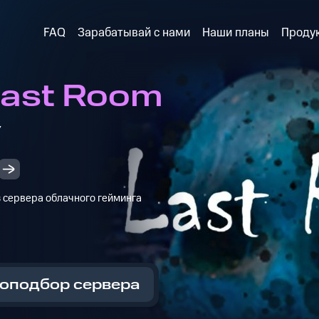
FAQ
Зарабатывай с нами
Наши планы
Проду
Last Room
y
з сервера облачного гейминга
оподбор сервера