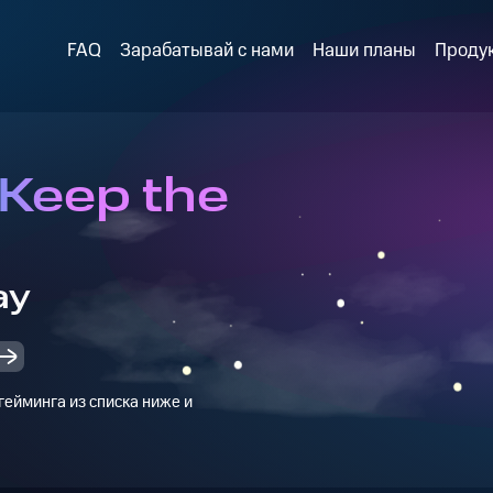
FAQ
Зарабатывай с нами
Наши планы
Проду
 Keep the
ay
ейминга из списка ниже и