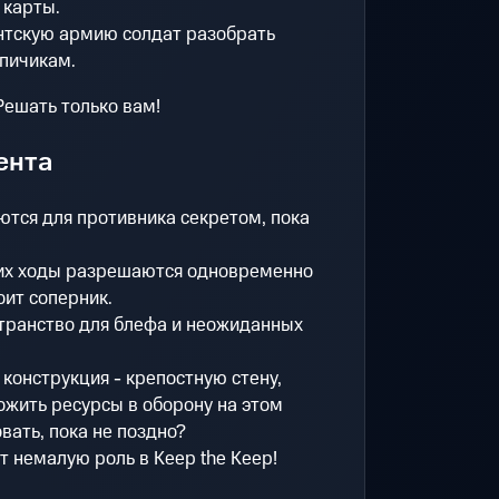
 карты.
антскую армию солдат разобрать
пичикам.
Решать только вам!
ента
тся для противника секретом, пока
о их ходы разрешаются одновременно
оит соперник.
транство для блефа и неожиданных
 конструкция - крепостную стену,
ожить ресурсы в оборону на этом
вать, пока не поздно?
т немалую роль в Keep the Keep!