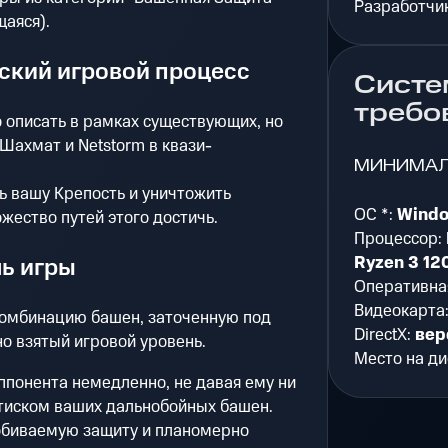
Разработчи
щаяся).
ский игровой процесс
Систе
требо
 описать в рамках существующих, но
Шахмат и Netstorm в квази-
МИНИМА
ть вашу Крепость и уничтожить
ОС *:
Windo
жество путей этого достичь.
Процессор:
Ryzen 3 12
ь игры
Оперативна
Видеокарта
омбинацию башен, заточенную под
DirectX:
вер
о взятый игровой уровень.
Место на ди
оппонента немедленно, не давая ему ни
тиском ваших дальнобойных башен.
робиваемую защиту и планомерно