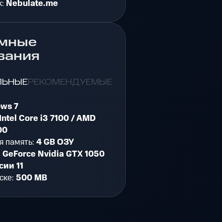
к:
Nebulate.me
мные
вания
ЛЬНЫЕ
РЕКОМЕНДУЕМЫЕ
ws 7
Intel Core i3 7100 / AMD
00
я память:
4 GB ОЗУ
:
GeForce Nvidia GTX 1050
сии 11
ске:
500 MB