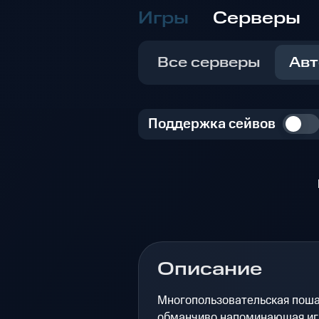
Игры
Серверы
Все серверы
Авт
Поддержка сейвов
Описание
Многопользовательская поша
обманчиво напоминающая игр