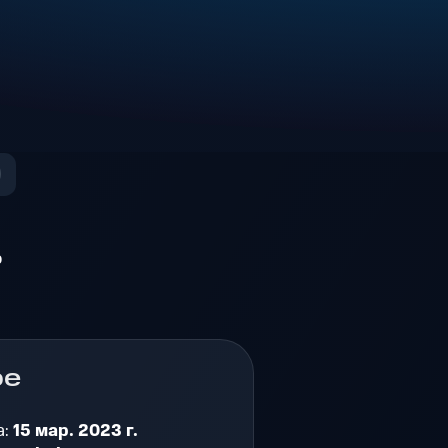
о
ре
а:
15 мар. 2023 г.