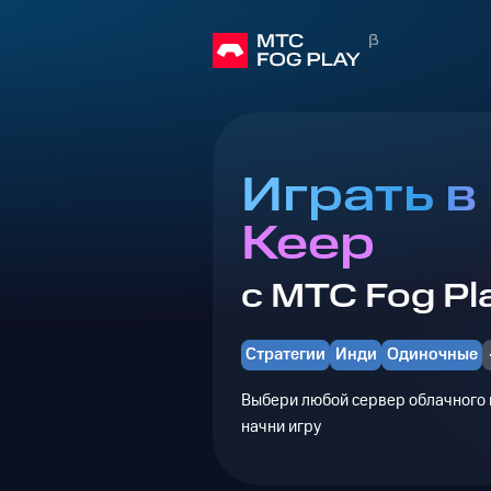
Играть в
Keep
с МТС Fog Pl
Стратегии
Инди
Одиночные
Выбери любой сервер облачного г
начни игру