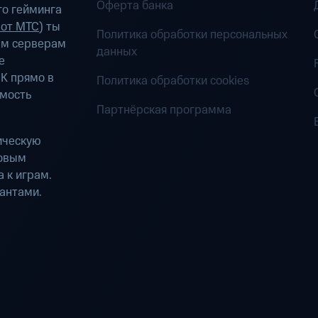
Оферта банка
о гейминга
 от МТС
) ты
Политика обработки персональных
ым серверам
данных
е
К прямо в
Политика обработки cookies
имость
Партнёрская программа
ическую
ровым
 к играм.
антами.