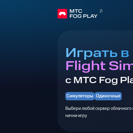
Играть в 
Flight Si
с МТС Fog Pl
Симуляторы
Одиночные
Выбери любой сервер облачного г
начни игру