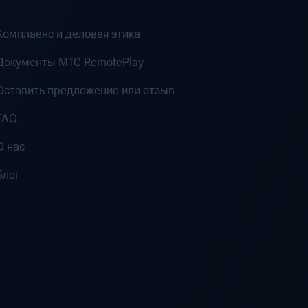
Комплаенс и деловая этика
Документы MTC RemotePlay
Оставить предложение или отзыв
FAQ
О нас
Блог