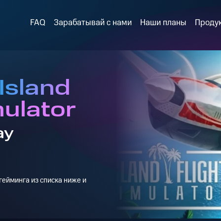
FAQ
Зарабатывай с нами
Наши планы
Проду
Island
mulator
ay
ейминга из списка ниже и