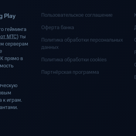
Пользовательское соглашение
 Play
Оферта банка
о гейминга
 от МТС
) ты
Политика обработки персональных
ым серверам
данных
е
К прямо в
Политика обработки cookies
имость
Партнёрская программа
ическую
ровым
 к играм.
антами.