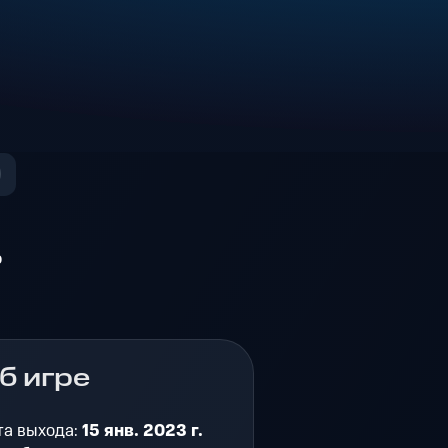
о
б игре
та выхода:
15 янв. 2023 г.