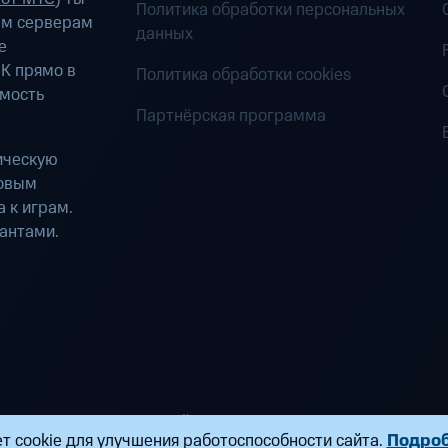
Политика обработки персональных
ым серверам
данных
е
К прямо в
Политика обработки cookies
имость
Партнёрская программа
ическую
ровым
 к играм.
антами.
ределенных вычислений». Все права защищены
т cookie для улучшения работоспособности сайта.
Подро
ндропова, д. 18, к. 9 Почта:
fogplay@mts.ru