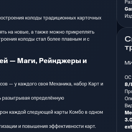
Ра
Ga
Из
построения колоды традиционных карточных
ть на новые, а также можно прикреплять
С
троения колоды стал более плавным и с
т
жей — Маги, Рейнджеры и
М
ОС
ссов — у каждого своя Механика, набор Карт и
8/8
Пр
ь разыгрывая определённую
Оп
Ви
рон каждой следующей карты Комбо в одном
Me
3.0
изации и повышения эффективности карт.
ex