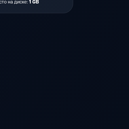
то на диске:
1 GB