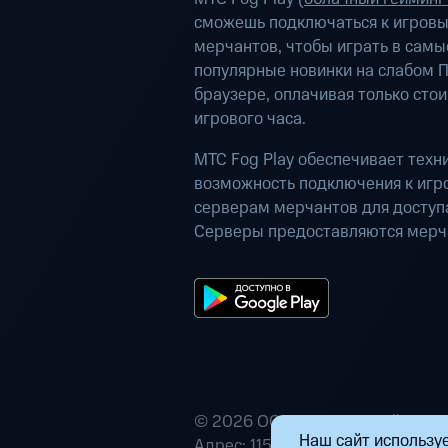
сможешь подключаться к игров
мерчантов, чтобы играть в самы
популярные новинки на слабом П
браузере, оплачивая только сто
игрового часа.
МТС Fog Play обеспечивает техн
возможность подключения к иг
серверам мерчантов для доступа
Серверы предоставляются мерч
© 2026 ООО «Маркетплейс расп
Наш сайт используе
Адрес: 115432, г. Москва, пр-кт А