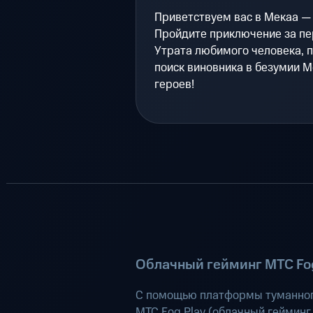
Приветствуем вас в Мекаа — 
Пройдите приключение за пе
Утрата любимого человека, 
поиск виновника в безумии 
героев!
Облачный гейминг МТС Fog
С помощью платформы туманног
МТС Fog Play (
облачный гейминг