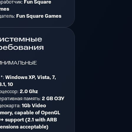
зработчик:
Fun Square
mes
датель:
Fun Square Games
истемные
ребования
ИНИМАЛЬНЫЕ
 *:
Windows XP, Vista, 7,
.1, 10
оцессор:
2.0 Ghz
еративная память:
2 GB ОЗУ
деокарта:
1Gb Video
mory, capable of OpenGL
+ support (2.1 with ARB
tensions acceptable)