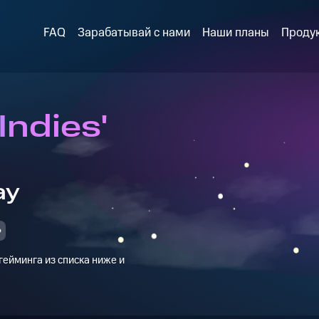
FAQ
Зарабатывай с нами
Наши планы
Проду
Indies'
ay
ейминга из списка ниже и