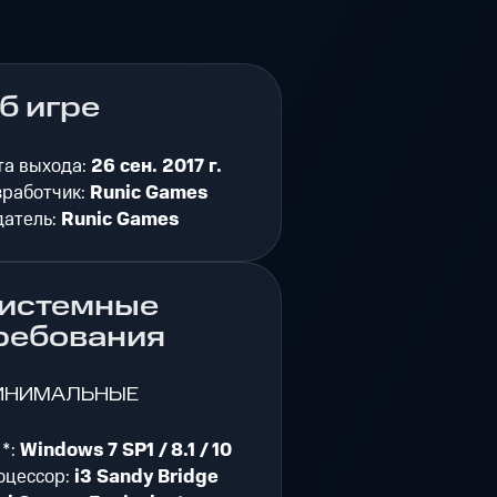
б игре
та выхода:
26 сен. 2017 г.
зработчик:
Runic Games
датель:
Runic Games
истемные
ребования
ИНИМАЛЬНЫЕ
 *:
Windows 7 SP1 / 8.1 / 10
оцессор:
i3 Sandy Bridge