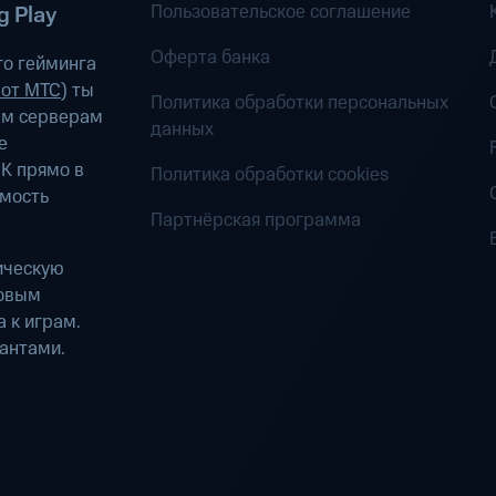
Пользовательское соглашение
 Play
Оферта банка
о гейминга
 от МТС
) ты
Политика обработки персональных
ым серверам
данных
е
К прямо в
Политика обработки cookies
имость
Партнёрская программа
ическую
ровым
 к играм.
антами.