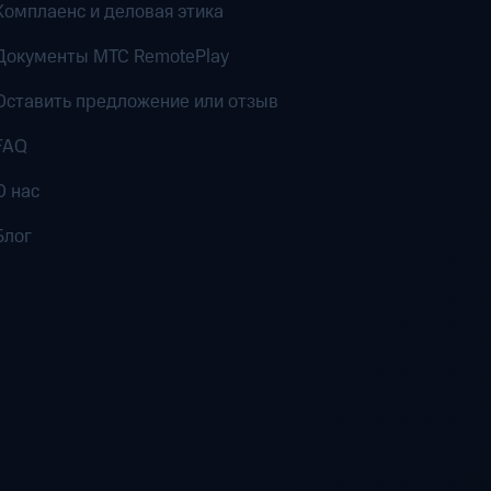
Комплаенс и деловая этика
Документы MTC RemotePlay
Оставить предложение или отзыв
FAQ
О нас
Блог