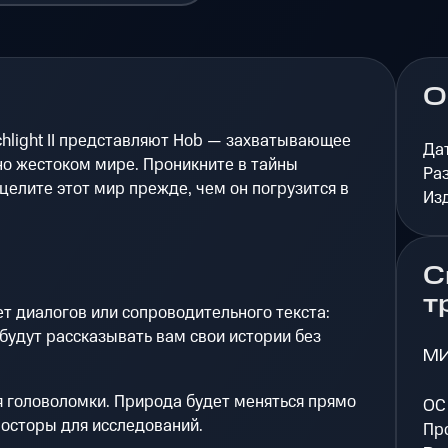
О
rchlight II представляют Hob — захватывающее
Да
но жестоком мире. Проникните в тайны
Ра
целите этот мир прежде, чем он погрузится в
Из
С
т
т диалогов или сопроводительного текста:
 будут рассказывать вам свои истории без
М
головоломки. Природа будет меняться прямо
ОС
росторы для исследований.
Пр