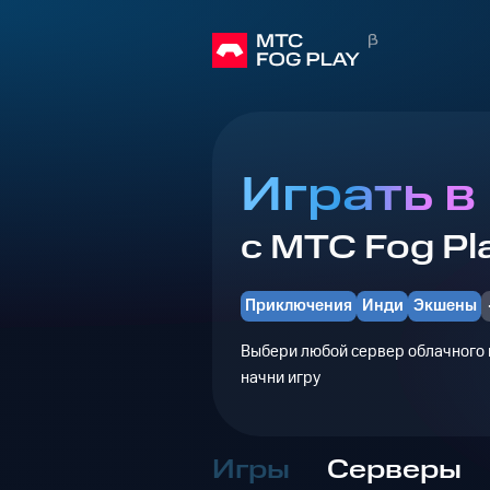
Играть в
с МТС Fog Pl
Приключения
Инди
Экшены
Выбери любой сервер облачного г
начни игру
Игры
Серверы