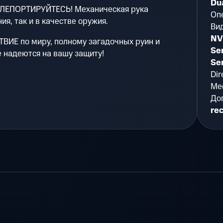
Dua
ЛЕПОРТИРУЙТЕСЬ! Механическая рука
Оп
я, так и в качестве оружия.
Ви
NV
ИЕ по миру, полному загадочных руин и
Se
 надеются на вашу защиту!
Se
Dir
Мес
До
re