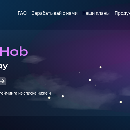
FAQ
Зарабатывай с нами
Наши планы
Проду
 Hob
ay
ейминга из списка ниже и