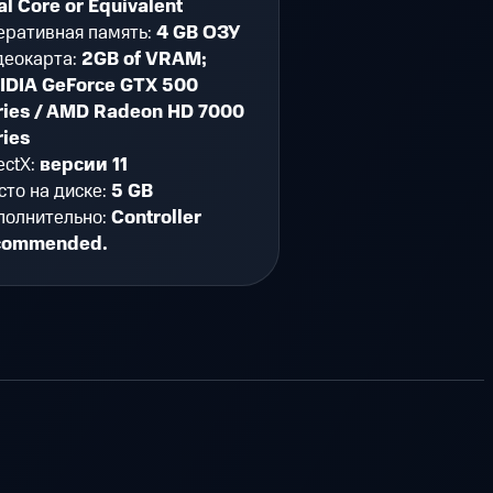
l Core or Equivalent
еративная память:
4 GB ОЗУ
деокарта:
2GB of VRAM;
IDIA GeForce GTX 500
ries / AMD Radeon HD 7000
ries
ectX:
версии 11
то на диске:
5 GB
полнительно:
Controller
commended.