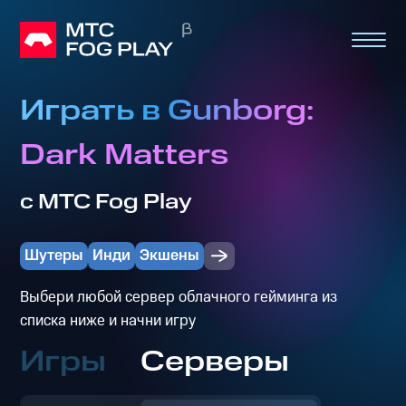
Играть в Gunborg:
Dark Matters
с МТС Fog Play
Шутеры
Инди
Экшены
Выбери любой сервер облачного гейминга из
списка ниже и начни игру
Игры
Серверы