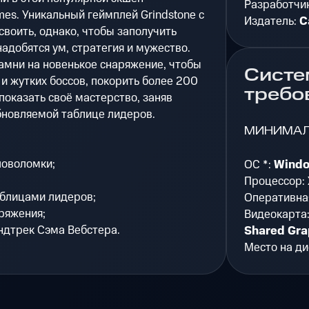
Разработчи
es. Уникальный геймплей Grindstone с
Издатель:
C
своить, однако, чтобы заполучить
адобятся ум, стратегия и мужество.
амни на новенькое снаряжение, чтобы
Систе
и жутких боссов, покорить более 200
требо
 показать своё мастерство, заняв
бновляемой таблице лидеров.
МИНИМА
ловоломки;
ОС *:
Windo
Процессор:
аблицами лидеров;
Оперативна
аряжения;
Видеокарта
ндтрек Сэма Вебстера.
Shared Gr
Место на ди