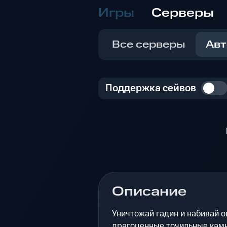
Игры
Серверы
Все серверы
Авт
Поддержка сейвов
Описание
Уничтожай гадин и набивай 
драгоценные точильные камн