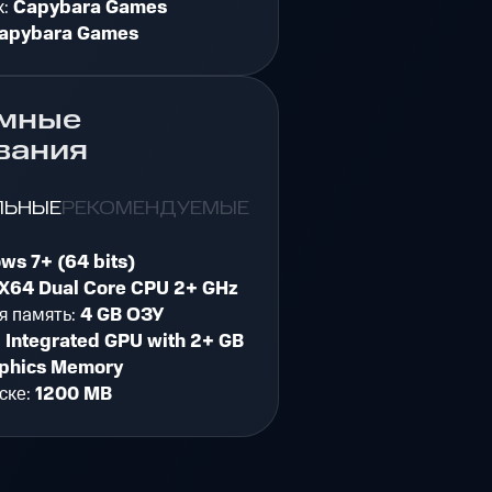
к:
Capybara Games
apybara Games
мные
вания
ЛЬНЫЕ
РЕКОМЕНДУЕМЫЕ
ws 7+ (64 bits)
X64 Dual Core CPU 2+ GHz
я память:
4 GB ОЗУ
:
Integrated GPU with 2+ GB
aphics Memory
ске:
1200 MB