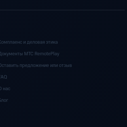
Комплаенс и деловая этика
Документы MTC RemotePlay
Оставить предложение или отзыв
FAQ
О нас
Блог