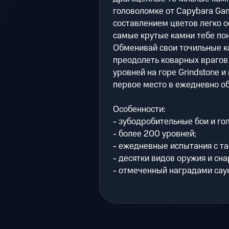
головоломке от Capybara Gam
составлением цветов легко о
самые крутые камни тебе пон
Обменивай свои точильные к
преодолеть коварных врагов 
уровней на горе Grindstone и
первое место в ежедневно о
Особенности:
- зубодробительные бои и го
- более 200 уровней;
- ежедневные испытания с т
- десятки видов оружия и сн
- отмеченный наградами сау