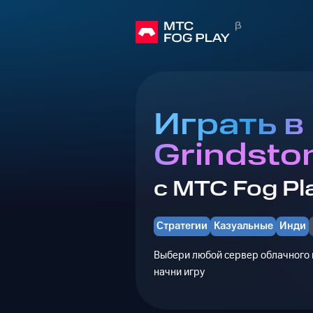
Играть в
Grindsto
с МТС Fog Pl
Стратегии
Казуальные
Инди
Выбери любой сервер облачного г
начни игру