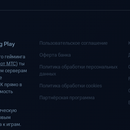
Пользовательское соглашение
 Play
Оферта банка
о гейминга
 от МТС
) ты
Политика обработки персональных
ым серверам
данных
е
К прямо в
Политика обработки cookies
имость
Партнёрская программа
ическую
ровым
 к играм.