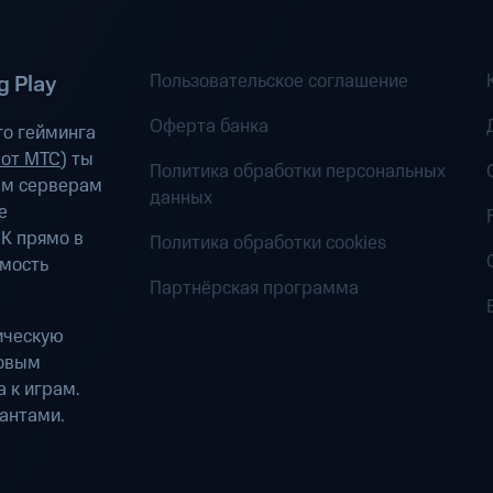
Пользовательское соглашение
 Play
Оферта банка
о гейминга
 от МТС
) ты
Политика обработки персональных
ым серверам
данных
е
К прямо в
Политика обработки cookies
имость
Партнёрская программа
ическую
ровым
 к играм.
антами.