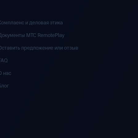
Комплаенс и деловая этика
Документы MTC RemotePlay
Оставить предложение или отзыв
FAQ
О нас
Блог