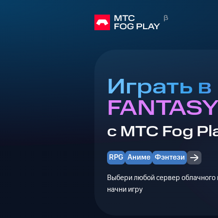
Играть в
FANTASY
с МТС Fog Pl
RPG
Аниме
Фэнтези
Выбери любой сервер облачного г
начни игру