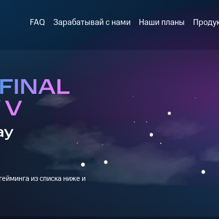
FAQ
Зарабатывай с нами
Наши планы
Проду
 FINAL
 V
ay
ейминга из списка ниже и