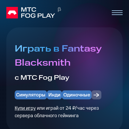
Играть в Fantasy
Blacksmith
с МТС Fog Play
Симуляторы
Инди
Одиночные
Купи игру
или играй от 24 ₽/час через
сервера облачного гейминга