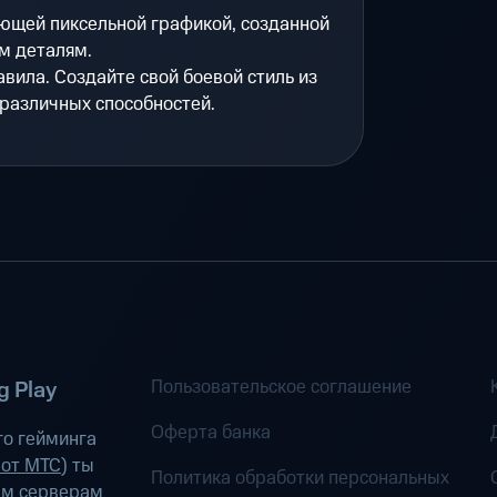
ющей пиксельной графикой, созданной
м деталям.
вила. Создайте свой боевой стиль из
различных способностей.
Пользовательское соглашение
 Play
Оферта банка
о гейминга
 от МТС
) ты
Политика обработки персональных
ым серверам