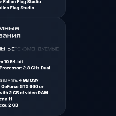
к:
Fallen Flag Studio
allen Flag Studio
мные
вания
ЛЬНЫЕ
РЕКОМЕНДУЕМЫЕ
s 10 64-bit
Processor: 2.8 GHz Dual
я память:
4 GB ОЗУ
:
GeForce GTX 660 or
with 2 GB of video RAM
сии 11
ске:
2 GB