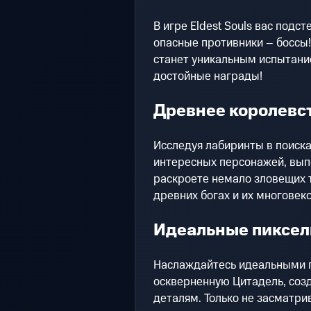
В игре Eldest Souls вас подс
опасные противники – боссы
станет уникальным испытание
достойные награды!
Древнее королевс
Исследуя лабиринты в поиска
интересных персонажей, вып
раскроете немало зловещих т
древних богах и их многовеко
Идеальные пиксел
Наслаждайтесь идеальными п
оскверненную Цитадель, соз
деталям. Только не засматри