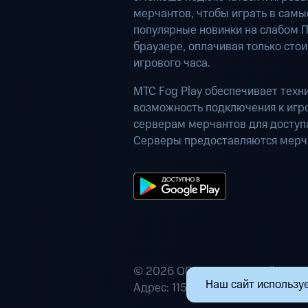
мерчантов, чтобы играть в самы
популярные новинки на слабом П
браузере, оплачивая только сто
игрового часа.
МТС Fog Play обеспечивает техн
возможность подключения к иг
серверам мерчантов для доступа
Серверы предоставляются мерч
© 2026 ООО «Маркетплейс расп
Наш сайт используе
Адрес: 115432, г. Москва, пр-кт А