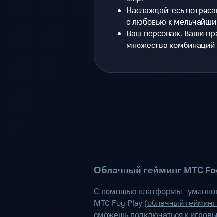
Наслаждайтесь потряса
с любовью к мельчайши
Ваш персонаж. Ваши пра
множества комбинаций 
Облачный гейминг МТС Fog
С помощью платформы туманног
МТС Fog Play (
облачный гейминг
сможешь подключаться к игров