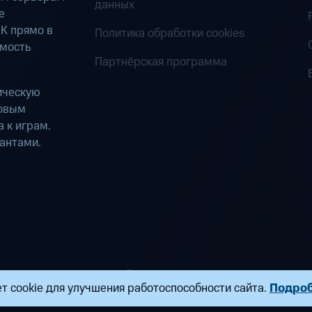
данных
е
К прямо в
Политика обработки cookies
имость
Партнёрская программа
ическую
ровым
 к играм.
антами.
ределенных вычислений». Все права защищены
т cookie для улучшения работоспособности сайта.
Подро
ндропова, д. 18, к. 9 Почта:
fogplay@mts.ru