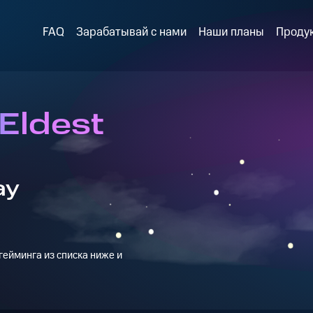
FAQ
Зарабатывай с нами
Наши планы
Проду
Eldest
ay
ейминга из списка ниже и