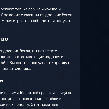
терегают только самые живучие и
! Сражение с каждым из древних богов
м для игрока... а победители получат
тво
х древних богов, вы встретите
олните захватывающие задания и
айн. Вы постепенно узнаете правду о
вом заточении...
и
икселями 16-битной графики, глядя на
данную с любовью к мельчайшим
вайтесь подолгу. Этот памятник