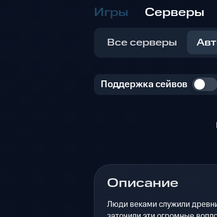
Игры
Серверы
Все серверы
Авт
Поддержка сейвов
Описание
Люди веками служили древни
заточили эти огромные вопл