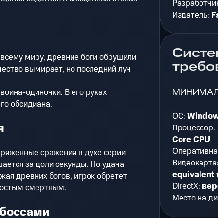
Разработчи
Издатель:
F
Систе
 всему миру, древние боги обрушили
требо
чество вымирает, но последний луч
МИНИМА
воина-одиночки. В его руках
его обсидиана.
ОС:
Window
я
Процессор:
Core CPU
Оперативна
пряженные сражения в духе серии
Видеокарта
шается за доли секунды. Но удача
equivalent 
жая древних богов, игрок обретет
DirectX:
вер
ростым смертным.
Место на ди
 боссами