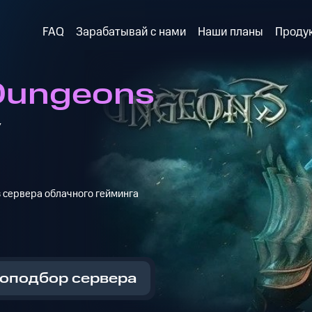
FAQ
Зарабатывай с нами
Наши планы
Проду
Dungeons
y
з сервера облачного гейминга
оподбор сервера