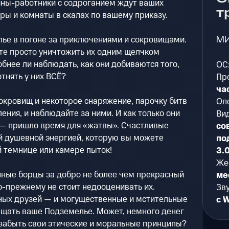
ины-работники с содроганием ждут ваших
т
ы и комнаты в скалах по вашему приказу.
М
лье в погоне за приключениями и сокровищами.
те просто уничтожить их одним щелчком
обнее ли наблюдать, как они добиваются того,
ОС
отнять у них ВСЁ?
Пр
ча
сокровищ и некоторое снаряжение, парочку битв
Оп
ения, и наблюдайте за ними. И как только они
Ви
 — пришло время для «жатвы». Счастливые
со
й душевной энергией, которую вы можете
по
й темнице или камере пыток!
3.
Же
нные борцы за добро не более чем прекрасный
ме
по-прежнему не стоит недооценивать их.
Зву
ых друзей — и могущественные и мстительные
с 
ещать ваше Подземелье. Может, немного денег
к забыть свои этические и моральные принципы?