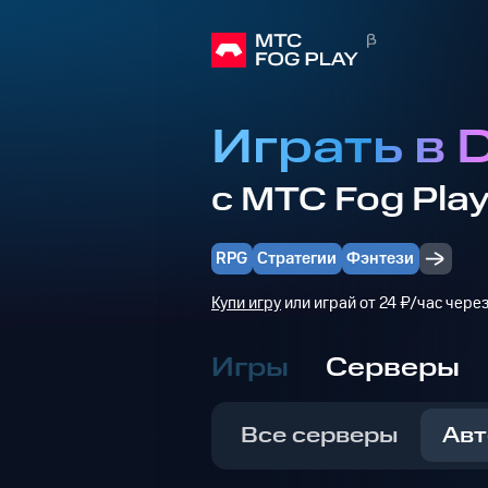
Играть в 
с МТС Fog Pla
RPG
Стратегии
Фэнтези
Купи игру
или играй от 24 ₽/час чере
Игры
Серверы
Все серверы
Авт