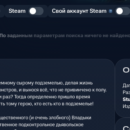
Steam
Свой аккаунт Steam
По заданным параметрам поиска ничего не найден
О
темному сырому подземелью, делая жизнь
Да
стров, и вынося всё, что не привинчено к полу.
Ра
и раз? Тогда определенно пришло время
St
ь тому герою, кто есть кто в подземелье!
Из
щественного (и очень злобного) Владыки
ственное подконтрольное дьявольское
С