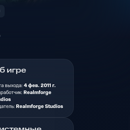
о
б игре
та выхода:
4 фев. 2011 г.
зработчик:
Realmforge
udios
датель:
Realmforge Studios
истемные