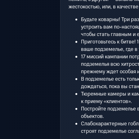
жестокостью, или, в качестве
Будьте коварны! Три ра
устроить вам по-настоя
чтобы стать главным и
Приготовьтесь к битве! 
ваше подземелье, где в
17 миссий кампании пот
подземелья всю хитрость
прежнему ждет особая и
В подземелье есть тольк
дождаться, пока вы ста
Тюремные камеры и кам
к приему «клиентов».
Постройте подземелье 
объектов.
Слабохарактерные гобл
строят подземелье сог