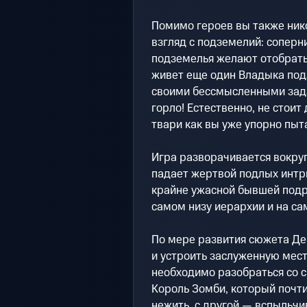
Помимо героев вы также ник
взгляд с подземелий: соперни
подземелья желают отобрать
живет еще один Владыка подз
своими бессмысленными задан
горло! Естественно, не стоит
твари как вы уже упорно пыта
Игра разворачивается вокруг
падает жертвой подлых интри
крайне ужасной бывшей подру
самом низу иерархии и на са
По мере развития сюжета Дей
и устроить заслуженную мест
необходимо разобраться со 
Король Зомби, который почти
нежить, с другой — вспыльч