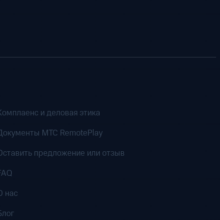
Комплаенс и деловая этика
Документы MTC RemotePlay
Оставить предложение или отзыв
FAQ
О нас
Блог