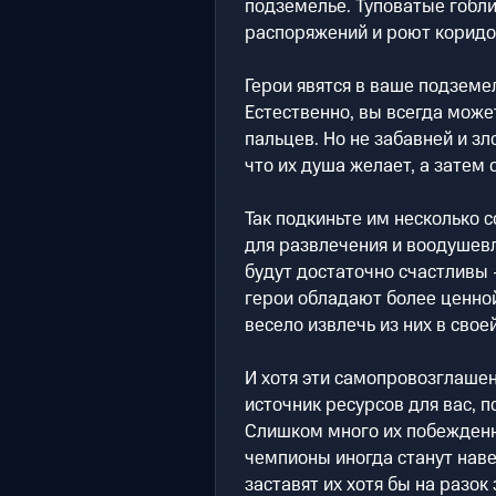
подземелье. Туповатые гобл
распоряжений и роют коридор
Герои явятся в ваше подземе
Естественно, вы всегда може
пальцев. Но не забавней и зл
что их душа желает, а затем 
Так подкиньте им несколько 
для развлечения и воодушевл
будут достаточно счастливы
герои обладают более ценно
весело извлечь из них в свое
И хотя эти самопровозглаше
источник ресурсов для вас, 
Слишком много их побежденн
чемпионы иногда станут нав
заставят их хотя бы на разо