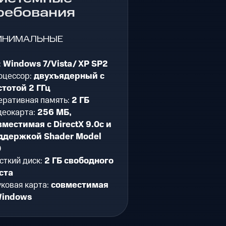
ребования
ИНИМАЛЬНЫЕ
:
Windows 7/Vista/ XP SP2
оцессор:
двухъядерный с
стотой 2 ГГц
еративная память:
2 ГБ
деокарта:
256 МБ,
вместимая с DirectX 9.0c и
ддержкой Shader Model
0
сткий диск:
2 ГБ свободного
ста
ковая карта:
совместимая
Windows