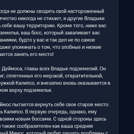
огда не должны сводить свой настороженный
чество никогда не стихает, и другие Владыки
 себе вашу территорию. Кроме того, ниже вас
емелья, ваш босс, который заваливает вас
иями, будто у вас и так дел не по самое
 даже упоминать о том, что злобные и низкие
ются занять его место!
 Деймоса, главы всех Владык подземелий. Он
г, сплетенных его мерзкой, отвратительной,
жкой Калипсо, и внезапно вновь оказывается в
мом верху подземелья.
мос пытается вернуть себе свое старое место
ь Калипсо. В первую очередь, однако, ему
своими новым боссами. С одной стороны здесь
 также сообразителен как ваша средняя
ивый Минос, который любит решать проблемы с