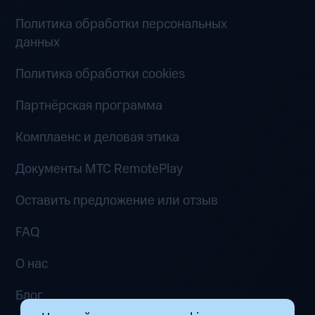
Политика обработки персональных
данных
Политика обработки cookies
Партнёрская программа
Комплаенс и деловая этика
Документы MTC RemotePlay
Оставить предложение или отзыв
FAQ
О нас
Блог