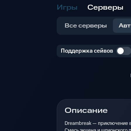
Игры
Серверы
Все серверы
Авт
Поддержка сейвов
Описание
Dreambreak — приключение 
Смесь экшена и шпионского 