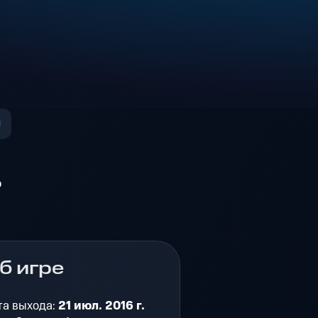
о
б игре
та выхода:
21 июл. 2016 г.