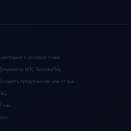
Комплаенс и деловая этика
Документы MTC RemotePlay
Оставить предложение или отзыв
FAQ
О нас
Блог