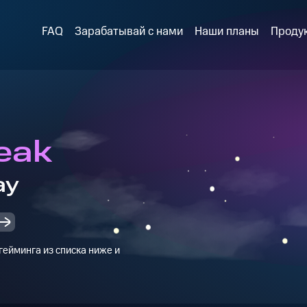
FAQ
Зарабатывай с нами
Наши планы
Проду
eak
ay
ейминга из списка ниже и