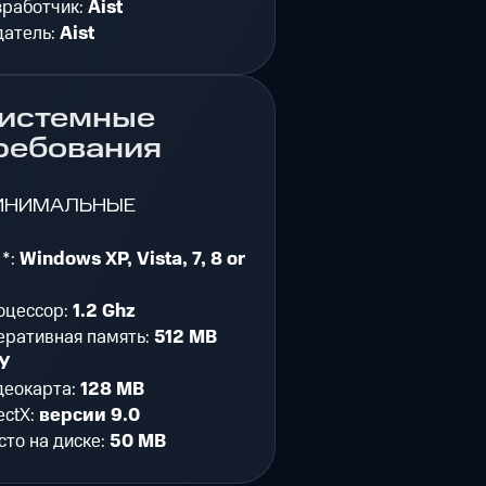
зработчик:
Aist
датель:
Aist
истемные
ребования
ИНИМАЛЬНЫЕ
 *:
Windows XP, Vista, 7, 8 or
оцессор:
1.2 Ghz
еративная память:
512 MB
У
деокарта:
128 MB
ectX:
версии 9.0
то на диске:
50 MB