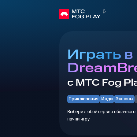
Играть в
DreamBr
с МТС Fog Pl
Приключения
Инди
Экшены
Выбери любой сервер облачного г
начни игру