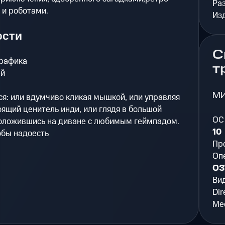
Ра
 и роботами.
Из
ости
С
графика
т
ей
М
ся: или вдумчиво кликая мышкой, или управляя
оящий ценитель инди, или глядя в большой
ОС
положившись на диване с любимым геймпадом.
10
обы надоесть
Пр
Оп
ОЗ
Ви
Dir
Мес