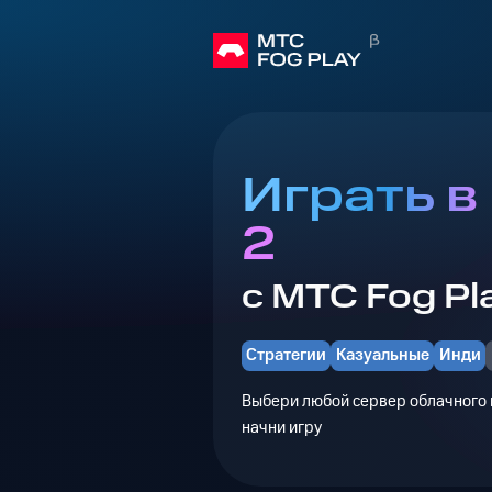
Играть в
2
с МТС Fog Pl
Стратегии
Казуальные
Инди
Выбери любой сервер облачного г
начни игру