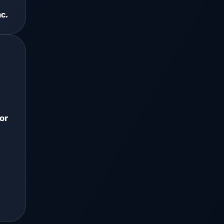
c.
or