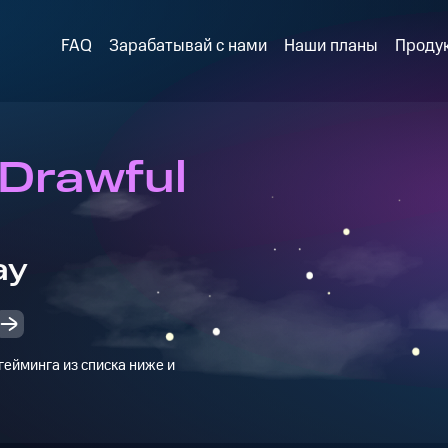
FAQ
Зарабатывай с нами
Наши планы
Проду
 Drawful
ay
ейминга из списка ниже и