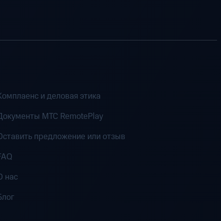
Комплаенс и деловая этика
Документы MTC RemotePlay
Оставить предложение или отзыв
FAQ
О нас
Блог