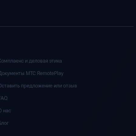
Комплаенс и деловая этика
Документы MTC RemotePlay
Оставить предложение или отзыв
FAQ
О нас
Блог