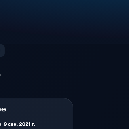
о
ре
а:
9 сен. 2021 г.