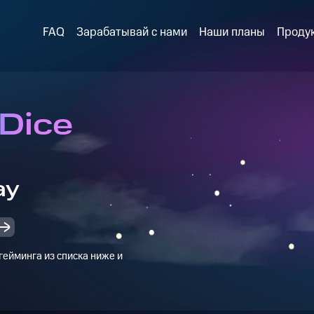
FAQ
Зарабатывай с нами
Наши планы
Проду
 Dice
ay
ейминга из списка ниже и