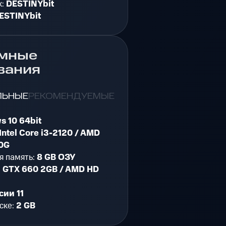
к:
DESTINYbit
ESTINYbit
мные
вания
ЛЬНЫЕ
РЕКОМЕНДУЕМЫЕ
s 10 64bit
Intel Core i3-2120 / AMD
00G
я память:
8 GB ОЗУ
:
GTX 660 2GB / AMD HD
сии 11
ске:
2 GB