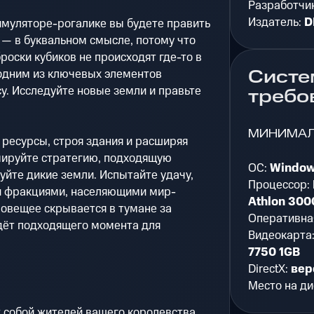
Разработчи
Издатель:
D
имуляторе-рогалике вы будете править
 — в буквальном смысле, потому что
оски кубиков не происходят где-то в
Систе
 одним из ключевых элементов
cy. Исследуйте новые земли и правьте
требо
МИНИМА
 ресурсы, строя здания и расширяя
ируйте стратегию, подходящую
ОС:
Window
уйте дикие земли. Испытайте удачу,
Процессор:
и фракциями, населяющими мир-
Athlon 30
зловещее скрывается в тумане за
Оперативна
дёт подходящего момента для
Видеокарта
7750 1GB
DirectX:
вер
Место на ди
 собой жителей вашего королевства.