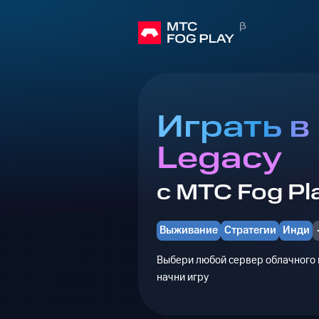
Играть в
Legacy
с МТС Fog Pl
Выживание
Стратегии
Инди
Выбери любой сервер облачного г
начни игру