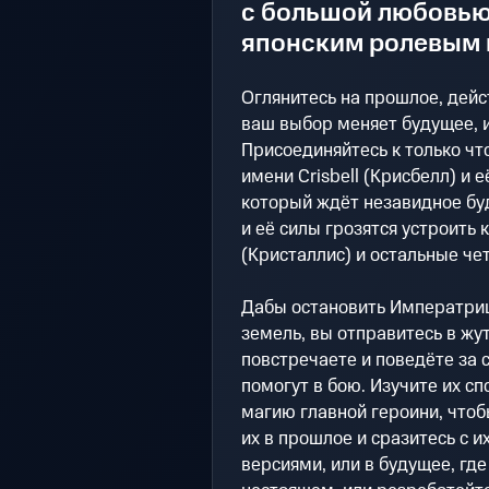
с большой любовью
японским ролевым и
Оглянитесь на прошлое, дейс
ваш выбор меняет будущее, и
Присоединяйтесь к только ч
имени Crisbell (Крисбелл) и 
который ждёт незавидное б
и её силы грозятся устроить к
(Кристаллис) и остальные че
Дабы остановить Императриц
земель, вы отправитесь в жу
повстречаете и поведёте за 
помогут в бою. Изучите их с
магию главной героини, чтоб
их в прошлое и сразитесь с 
версиями, или в будущее, где