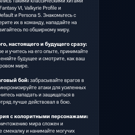
ялись такими классическими хитами
Fantasy VI, Valkyrie Profile и
fault и Persona 5. Знакомьтесь с
рите их в команду, нападайте на
вигайтесь по обширному миру.
о, настоящего и будущего сразу:
е и учитесь на его опыте, принимайте
еняйте будущее и смотрите, как ваш
гровом мире.
говый бой:
забрасывайте врагов в
инхронизируйте атаки для усиленных
читесь нападать и защищаться в
тряд лучше действовал в бою.
рия с колоритными персонажами:
ничтожению мира сложен и
е смекалку и нанимайте могучих