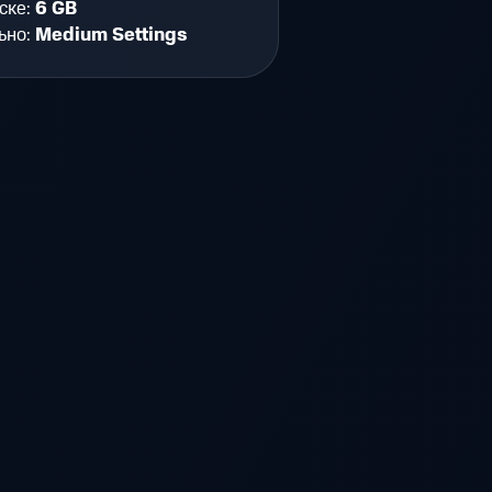
ске:
6 GB
ьно:
Medium Settings