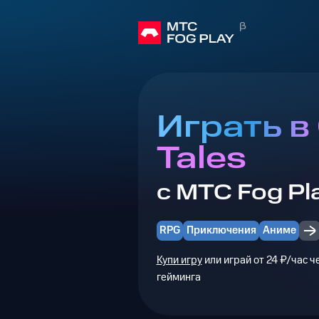
Играть в 
Tales
с МТС Fog Pl
RPG
Приключения
Аниме
Купи игру
или играй от 24 ₽/час 
гейминга