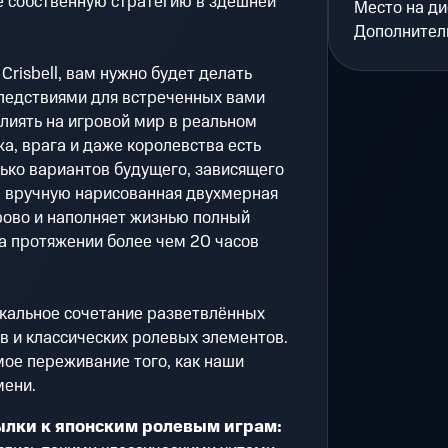
е собственную стратегию в здешней
Место на ди
Дополнител
 Crisbell, вам нужно будет делать
ледствиями для встреченных вами
влиять на игровой мир в реальном
а, врага и даже королевства есть
ько вариантов будущего, зависящего
, вручную нарисованная двухмерная
ово и наполняет жизнью полный
а протяжении более чем 20 часов
никальное сочетание разветвлённых
в и классических ролевых элементов.
ое переживание того, как наши
мени.
лки к японским ролевым играм: