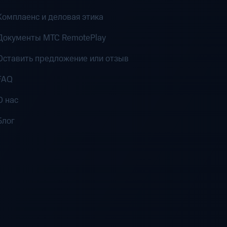
Комплаенс и деловая этика
Документы MTC RemotePlay
Оставить предложение или отзыв
FAQ
О нас
Блог