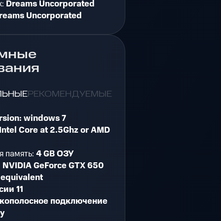
к:
Dreams Uncorporated
reams Uncorporated
мные
вания
ЛЬНЫЕ
РЕКОМЕНДУЕМЫЕ
rsion: windows 7
Intel Core at 2.5Ghz or AMD
я память:
4 GB ОЗУ
:
NVIDIA GeForce GTX 650
 equivalent
сии 11
кополосное подключение
ту