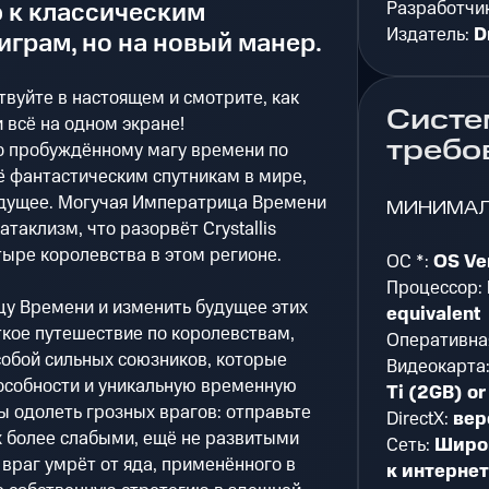
 к классическим
Разработчи
Издатель:
D
грам, но на новый манер.
твуйте в настоящем и смотрите, как
Систе
 всё на одном экране!
требо
то пробуждённому магу времени по
её фантастическим спутникам в мире,
удущее. Могучая Императрица Времени
МИНИМА
атаклизм, что разорвёт Crystallis
тыре королевства в этом регионе.
ОС *:
OS Ve
Процессор:
у Времени и изменить будущее этих
equivalent
ткое путешествие по королевствам,
Оперативна
собой сильных союзников, которые
Видеокарта
пособности и уникальную временную
Ti (2GB) or
ы одолеть грозных врагов: отправьте
DirectX:
вер
их более слабыми, ещё не развитыми
Сеть:
Широ
 враг умрёт от яда, применённого в
к интерне