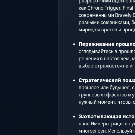
разработчики вдохновл
как Chrono Trigger, Final 
современными Bravely De
разными союзниками, бе
мириады врагов и прод
Переживание прошлог
оглядывайтесь в прошло
решения в настоящем, м
выбор отражается на и
Стратегический поша
прошлое или будущее, с
групповых эффектов и у
нужный момент, чтобы о
Захватывающая исто
план Императрицы по у
многослоен. Используйт