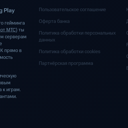
Пользовательское соглашение
 Play
Оферта банка
о гейминга
 от МТС
) ты
Политика обработки персональных
ым серверам
данных
е
К прямо в
Политика обработки cookies
имость
Партнёрская программа
ическую
ровым
 к играм.
антами.