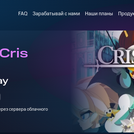
FAQ
Зарабатывай с нами
Наши планы
Проду
Cris
ay
через сервера облачного