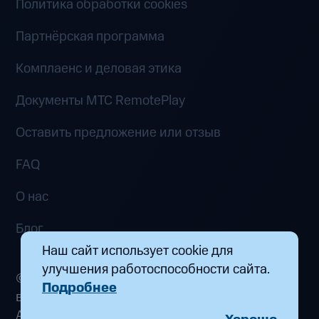
Политика обработки cookies
Партнёрская программа
Комплаенс и деловая этика
Документы MTC RemotePlay
Оставить предложение или отзыв
FAQ
О нас
Блог
Наш сайт использует cookie для
улучшения работоспособности сайта.
© 2026 ООО «Маркетплейс распределенных
Подробнее
вычислений». Все права защищены
Адрес: 115432, г. Москва, пр-кт Андропова, д.