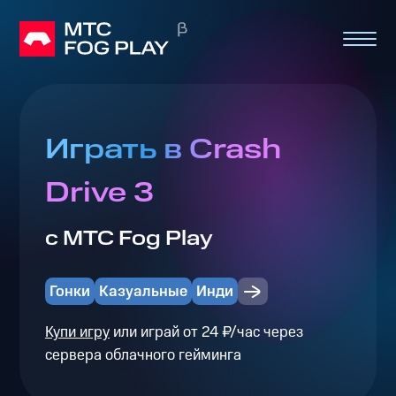
Играть в Crash
Drive 3
с МТС Fog Play
Гонки
Казуальные
Инди
Купи игру
или играй от 24 ₽/час через
сервера облачного гейминга