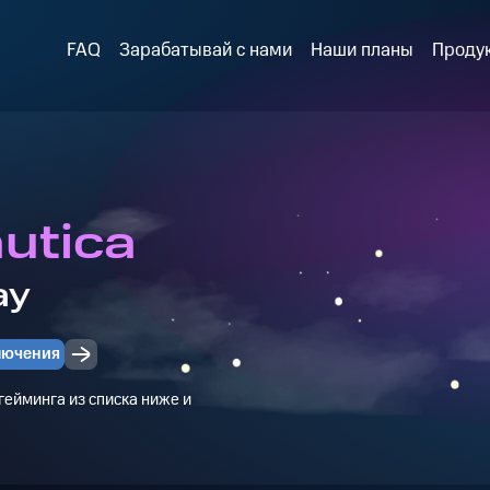
FAQ
Зарабатывай с нами
Наши планы
Проду
utica
ay
лючения
ейминга из списка ниже и