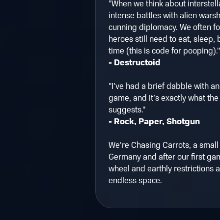
"When we think about interstella
intense battles with alien warsh
cunning diplomacy. We often for
heroes still need to eat, sleep
time (this is code for pooping)."
- Destructoid
"I’ve had a brief dabble with an 
game, and it’s exactly what the 
suggests."
- Rock, Paper, Shotgun
We’re Chasing Carrots, a small 
Germany and after our first ga
wheel and earthly restrictions 
endless space.