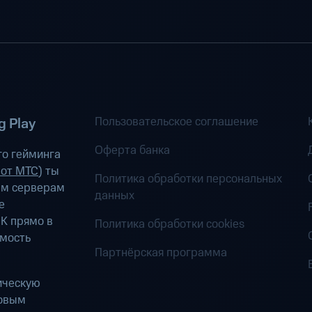
Пользовательское соглашение
 Play
Оферта банка
о гейминга
 от МТС
) ты
Политика обработки персональных
ым серверам
данных
е
К прямо в
Политика обработки cookies
имость
Партнёрская программа
ическую
ровым