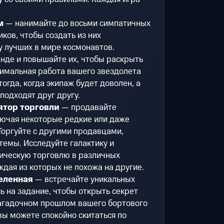
м
— нанимайте до восьми симпатичных
ков, чтобы создать из них
 лучших в мире космонавтов.
анде и повышайте их, чтобы раскрыть
тимальная работа вашего звездолета
огда, когда экипаж будет доволен, а
подходят друг другу.
ятор торговли
— продавайте
лючая некоторые редкие или даже
оргуйте с другими продавцами,
темы. Исследуйте галактику и
ическую торговлю в различных
ждая из которых не похожа на другие.
еленная
— встречайте уникальных
ь на задание, чтобы открыть секрет
загадочном прошлом вашего бортового
вы можете спокойно скитаться по