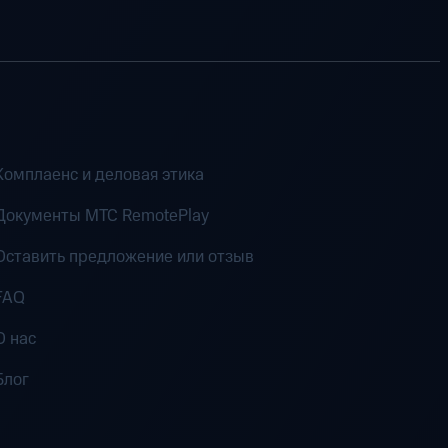
Комплаенс и деловая этика
Документы MTC RemotePlay
Оставить предложение или отзыв
FAQ
О нас
Блог