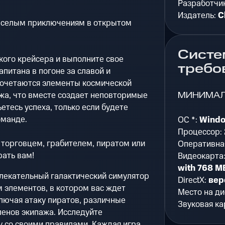
Разработчи
Издатель:
C
веселым приключениям в открытом
Систе
кого крейсера и выполните свое
требо
апитана в погоне за славой и
 сочетаются элементы космической
МИНИМА
жа, что вместе создает неповторимые
етесь успеха, только если будете
оманде.
ОС *:
Window
Процессор:
 торговцем, грабителем, пиратом или
Оперативна
ать вам!
Видеокарта
with 768 MB
лекательный галактический симулятор
DirectX:
вер
 элементов, в котором вас ждет
Место на ди
лючая атаку пиратов, различные
Звуковая ка
ленов экипажа. Исследуйте
 со своими правилами. Каждая игра