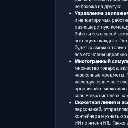
не похожа на другую!
Управление экипаже
и неповторимых работни
разношерстную команду
Заботьтесь о своей ком
потенциал каждого. Оп
будет возможна только т
все его члены идеально 
Многогранный симул
множество товаров, вк
незаконные предметы. Т
исследуя солнечные сис
продвигайте межгалакт
солнечных системах, ка
Сюжетная линия и вс
персонажей, отправляяс
контейнера и узнать о 
ИИ по имени N1L. Также 