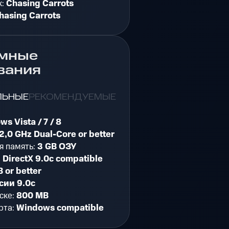
к:
Chasing Carrots
hasing Carrots
мные
вания
ЛЬНЫЕ
РЕКОМЕНДУЕМЫЕ
s Vista / 7 / 8
2,0 GHz Dual-Core or better
я память:
3 GB ОЗУ
:
DirectX 9.0c compatible
 or better
сии 9.0c
ске:
800 MB
рта:
Windows compatible