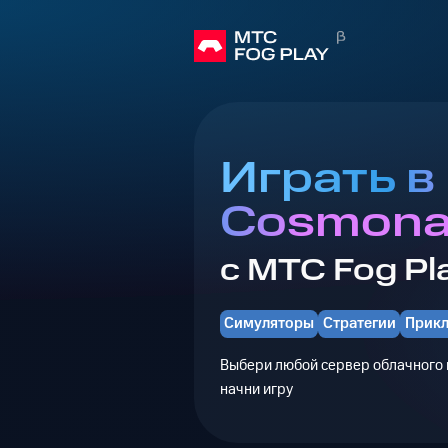
Играть в
Cosmona
с МТС Fog Pl
Симуляторы
Стратегии
Прик
Выбери любой сервер облачного г
начни игру