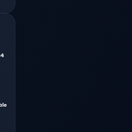
64
ble