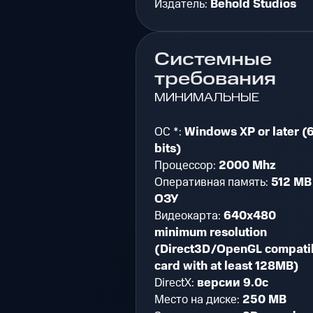
Издатель:
Behold Studios
Системные
требования
МИНИМАЛЬНЫЕ
ОС *:
Windows XP or later (
bits)
Процессор:
2000 Mhz
Оперативная память:
512 MB
ОЗУ
Видеокарта:
640x480
minimum resolution
(Direct3D/OpenGL compati
card with at least 128MB)
DirectX:
версии 9.0c
Место на диске:
250 MB