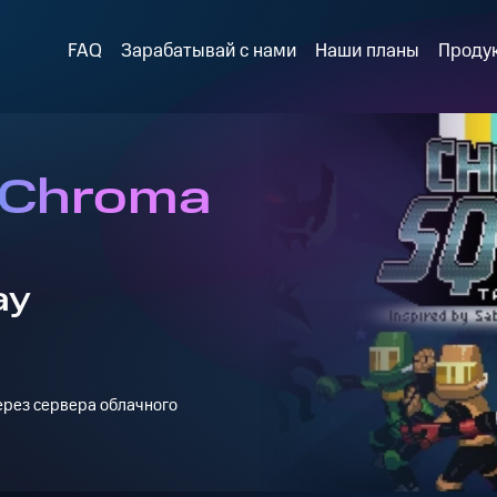
FAQ
Зарабатывай с нами
Наши планы
Проду
 Chroma
ay
через сервера облачного