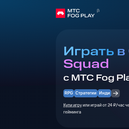
Играть в
Squad
с МТС Fog Pl
RPG
Стратегии
Инди
Купи игру
или играй от 24 ₽/час 
гейминга