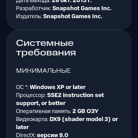
Дата выхода:
26 окт. 2015 г.
Разработчик:
Snapshot Games Inc.
Издатель:
Snapshot Games Inc.
Системные
требования
МИНИМАЛЬНЫЕ
ОС *:
Windows XP or later
Процессор:
SSE2 instruction set
support, or better
Оперативная память:
2 GB ОЗУ
Видеокарта:
DX9 (shader model 3) or
later
DirectX:
версии 9.0