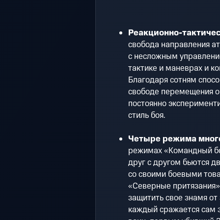
Реакционно-тактичес
свобода направления ат
с несложным управлени
тактике и маневрах и к
Благодаря сотням спосо
свободе перемещения о
постоянно эксперименти
стиль боя.
Четыре режима много
режимах «Командный бой
друг с другом бьются д
со своими боевыми тов
«Северные притязания»
защитить свое знамя от
каждый сражается сам 