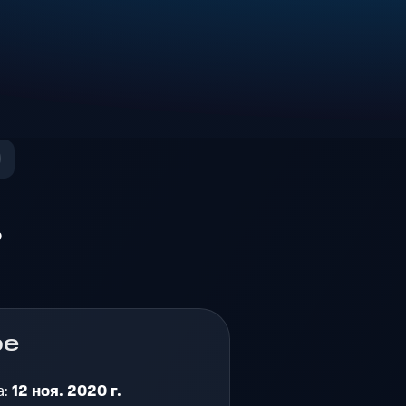
о
ре
а:
12 ноя. 2020 г.