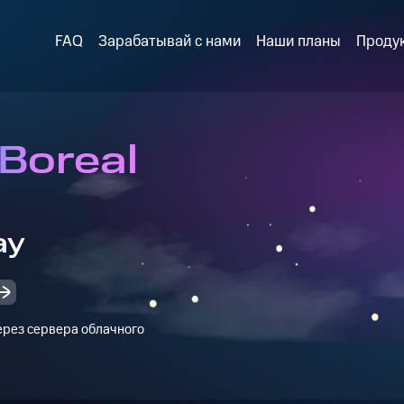
FAQ
Зарабатывай с нами
Наши планы
Проду
 Boreal
ay
через сервера облачного