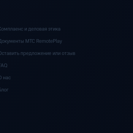
Комплаенс и деловая этика
Документы MTC RemotePlay
Оставить предложение или отзыв
FAQ
О нас
Блог