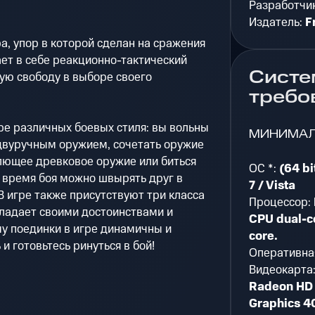
Разработчи
Издатель:
F
а, упор в которой сделан на сражения
ет в себе реакционно-тактический
Систе
ую свободу в выборе своего
требо
ыре различных боевых стиля: вы вольны
МИНИМА
двуручным оружием, сочетать оружие
олющее древковое оружие или биться
ОС *:
(64 bi
 время боя можно швырять друг в
7 / Vista
 игре также присутствуют три класса
Процессор:
бладает своими достоинствами и
CPU dual-c
у поединки в игре динамичны и
core.
и готовьтесь ринуться в бой!
Оперативна
Видеокарта
Radeon HD 
Graphics 4