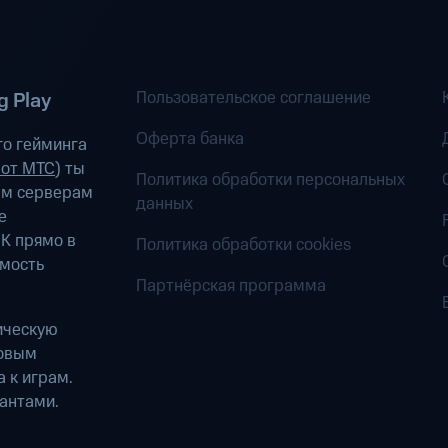
Пользовательское соглашение
 Play
Оферта банка
о гейминга
 от МТС
) ты
Политика обработки персональных
ым серверам
данных
е
К прямо в
Политика обработки cookies
имость
Партнёрская программа
ическую
ровым
 к играм.
антами.