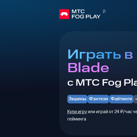
Играть в
Blade
с МТС Fog Pl
Экшены
Фэнтези
Файтинги
Купи игру
или играй от 24 ₽/час 
гейминга