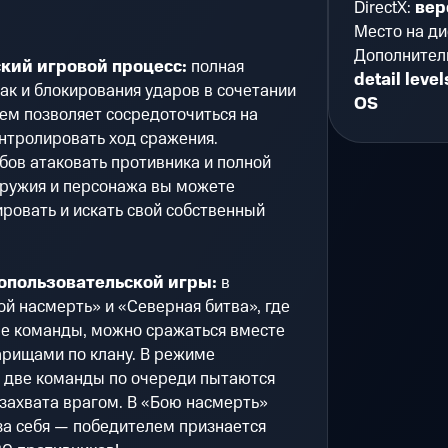
DirectX:
вер
Место на ди
Дополнител
кий игровой процесс:
полная
detail level
ак и блокирования ударов в сочетании
OS
ем позволяет сосредоточиться на
онтролировать ход сражения.
бов атаковать противника и полной
ружия и персонажа вы можете
ровать и искать свой собственный
пользовательской игры:
в
 насмерть» и «Северная битва», где
ве команды, можно сражаться вместе
арищами по клану. В режиме
 две команды по очереди пытаются
 захвата врагом. В «Бою насмерть»
за себя — победителем признается